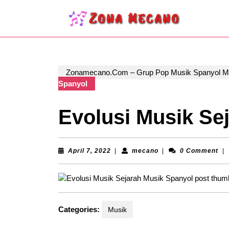
Skip
to
content
Skip
to
content
Zonamecano.Com – Grup Pop Musik Spanyol 
Spanyol
Evolusi Musik Se
April
mecano
April 7, 2022
|
mecano
|
0 Comment
|
7,
2022
Categories:
Musik