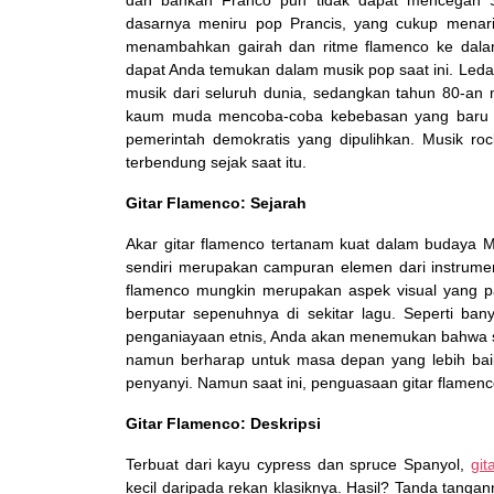
dan bahkan Franco pun tidak dapat mencegah S
dasarnya meniru pop Prancis, yang cukup menar
menambahkan gairah dan ritme flamenco ke dala
dapat Anda temukan dalam musik pop saat ini. Led
musik dari seluruh dunia, sedangkan tahun 80-an 
kaum muda mencoba-coba kebebasan yang baru dit
pemerintah demokratis yang dipulihkan. Musik roc
terbendung sejak saat itu.
Gitar Flamenco: Sejarah
Akar gitar flamenco tertanam kuat dalam budaya M
sendiri merupakan campuran elemen dari instrumen
flamenco mungkin merupakan aspek visual yang pa
berputar sepenuhnya di sekitar lagu. Seperti b
penganiayaan etnis, Anda akan menemukan bahwa su
namun berharap untuk masa depan yang lebih baik.
penyanyi. Namun saat ini, penguasaan gitar flamenco
Gitar Flamenco: Deskripsi
Terbuat dari kayu cypress dan spruce Spanyol,
git
kecil daripada rekan klasiknya. Hasil? Tanda tanga