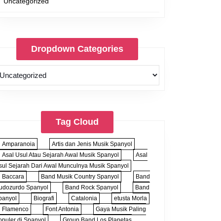
Uncategorized
Dropdown Categories
Tag Cloud
Amparanoia
Artis dan Jenis Musik Spanyol
Asal Usul Atau Sejarah Awal Musik Spanyol
Asal
sul Sejarah Dari Awal Munculnya Musik Spanyol
Baccara
Band Musik Country Spanyol
Band
udozurdo Spanyol
Band Rock Spanyol
Band
panyol
Biografi
Catalonia
etusta Morla
Flamenco
Font Antonia
Gaya Musik Paling
opuler di Spanyol
Group Band Los Planetas