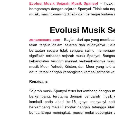
Evolusi Musik Sejarah Musik Spanyol
– Tidak 
beragamnya dengan sejarah Spanyol. Tidak ada ne
musik, masing-masing dipetik dari berbagai budaya 
Evolusi Musik S
zonamecano.com
– Bagian dari apa yang membua
telah terjalin dalam sejarah dan budayanya. S
bertautan secara tidak sengaja saling memengaruh
signifikan terhadap sejarah musik Spanyol. Bang
kebangkitan Visigoth melihat berkembangnya musi
musik Moor, Yahudi, Kristen, dan Moor yang tole
daun, tetapi dengan kebangkitan kembali terhenti
Renaisans
Sejarah musik Spanyol terus berkembang dengan mu
berkembang, terutama dengan pengaruh musik A
kembali pada abad ke-16, gaya menyanyi polif
berkembang melalui kontak dengan tetangga utara 
benua Eropa meningkat, musisi mulai bepergian 