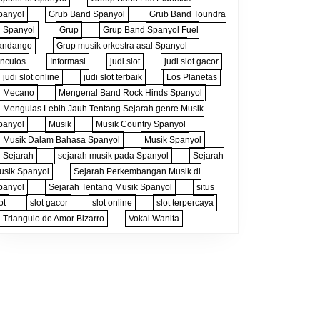
panyol
Grub Band Spanyol
Grub Band Toundra
i Spanyol
Grup
Grup Band Spanyol Fuel
andango
Grup musik orkestra asal Spanyol
inculos
Informasi
judi slot
judi slot gacor
judi slot online
judi slot terbaik
Los Planetas
Mecano
Mengenal Band Rock Hinds Spanyol
Mengulas Lebih Jauh Tentang Sejarah genre Musik
panyol
Musik
Musik Country Spanyol
Musik Dalam Bahasa Spanyol
Musik Spanyol
Sejarah
sejarah musik pada Spanyol
Sejarah
usik Spanyol
Sejarah Perkembangan Musik di
panyol
Sejarah Tentang Musik Spanyol
situs
ot
slot gacor
slot online
slot terpercaya
Triangulo de Amor Bizarro
Vokal Wanita