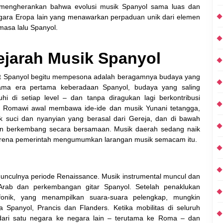
mengherankan bahwa evolusi musik Spanyol sama luas dan
gara Eropa lain yang menawarkan perpaduan unik dari elemen
masa lalu Spanyol.
ejarah Musik Spanyol
t Spanyol begitu mempesona adalah beragamnya budaya yang
elama era pertama keberadaan Spanyol, budaya yang saling
i di setiap level – dan tanpa diragukan lagi berkontribusi
sa Romawi awal membawa ide-ide dan musik Yunani tetangga,
k suci dan nyanyian yang berasal dari Gereja, dan di bawah
ran berkembang secara bersamaan. Musik daerah sedang naik
 karena pemerintah mengumumkan larangan musik semacam itu.
nculnya periode Renaissance. Musik instrumental muncul dan
rab dan perkembangan gitar Spanyol. Setelah penaklukan
onik, yang menampilkan suara-suara pelengkap, mungkin
Spanyol, Prancis dan Flanders. Ketika mobilitas di seluruh
dari satu negara ke negara lain – terutama ke Roma – dan