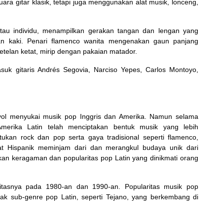
ra gitar klasik, tetapi juga menggunakan alat musik, lonceng,
atau individu, menampilkan gerakan tangan dan lengan yang
kan kaki. Penari flamenco wanita mengenakan gaun panjang
etelan ketat, mirip dengan pakaian matador.
suk gitaris Andrés Segovia, Narciso Yepes, Carlos Montoyo,
yol menyukai musik pop Inggris dan Amerika. Namun selama
erika Latin telah menciptakan bentuk musik yang lebih
kan rock dan pop serta gaya tradisional seperti flamenco,
t Hispanik meminjam dari dan merangkul budaya unik dari
n keragaman dan popularitas pop Latin yang dinikmati orang
ritasnya pada 1980-an dan 1990-an. Popularitas musik pop
 sub-genre pop Latin, seperti Tejano, yang berkembang di