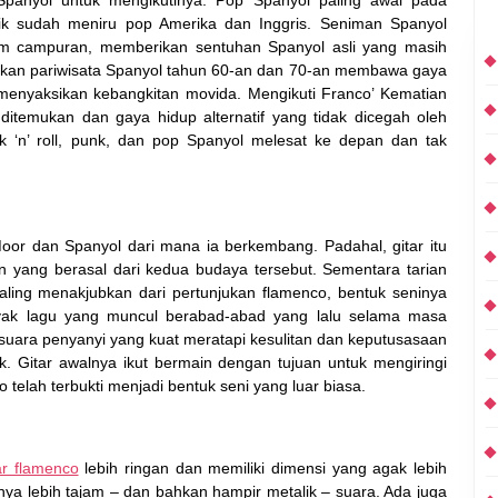
panyol untuk mengikutinya. Pop Spanyol paling awal pada
ik sudah meniru pop Amerika dan Inggris. Seniman Spanyol
m campuran, memberikan sentuhan Spanyol asli yang masih
akan pariwisata Spanyol tahun 60-an dan 70-an membawa gaya
menyaksikan kebangkitan movida. Mengikuti Franco’ Kematian
emukan dan gaya hidup alternatif yang tidak dicegah oleh
k ‘n’ roll, punk, dan pop Spanyol melesat ke depan dan tak
oor dan Spanyol dari mana ia berkembang. Padahal, gitar itu
 yang berasal dari kedua budaya tersebut. Sementara tarian
ling menakjubkan dari pertunjukan flamenco, bentuk seninya
anyak lagu yang muncul berabad-abad yang lalu selama masa
ara penyanyi yang kuat meratapi kesulitan dan keputusasaan
 Gitar awalnya ikut bermain dengan tujuan untuk mengiringi
 telah terbukti menjadi bentuk seni yang luar biasa.
ar flamenco
lebih ringan dan memiliki dimensi yang agak lebih
nnya lebih tajam – dan bahkan hampir metalik – suara. Ada juga