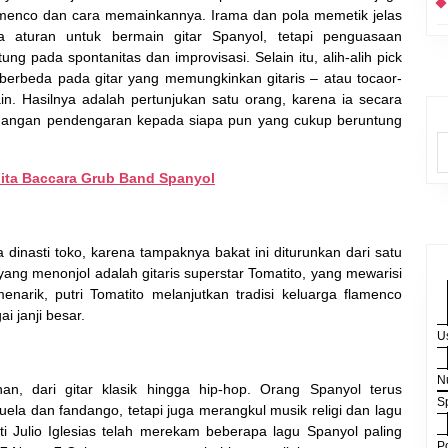
lamenco dan cara memainkannya. Irama dan pola memetik jelas
da aturan untuk bermain gitar Spanyol, tetapi penguasaan
g pada spontanitas dan improvisasi. Selain itu, alih-alih pick
berbeda pada gitar yang memungkinkan gitaris – atau tocaor-
in. Hasilnya adalah pertunjukan satu orang, karena ia secara
nangan pendengaran kepada siapa pun yang cukup beruntung
nita Baccara Grub Band Spanyol
 dinasti toko, karena tampaknya bakat ini diturunkan dari satu
yang menonjol adalah gitaris superstar Tomatito, yang mewarisi
rik, putri Tomatito melanjutkan tradisi keluarga flamenco
 janji besar.
U
N
an, dari gitar klasik hingga hip-hop. Orang Spanyol terus
S
uela dan fandango, tetapi juga merangkul musik religi dan lagu
ti Julio Iglesias telah merekam beberapa lagu Spanyol paling
P