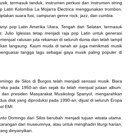
sik, termasuk tanduk, instrumen perkusi dan instrumen string
op Latin Kolombia La Mojarra Electrica menggunakan trombon,
iptakan suara fusi, campuran genre rock, jazz, dan cumbia.
nyi pop Latin Amerika Utara, Tengah dan Selatan, termasuk
. Julio Iglesias tetap menjadi raja pop Latin untuk generasi
 menjual ratusan juta rekaman di seluruh dunia dan telah tampil
ukan langsung. Kaum muda di tanah air juga menikmati musik
 menguasai tangga lagu sebagai gaya musik paling populer di
ingo de Silos di Burgos telah menjadi sensasi musik. Biara
eka pada 1950-an dan sejak itu telah menjual jutaan album.
 dan presiden Masyarakat Musikologi Spanyol, mengarahkan
a disk yang diproduksi pada 1990-an, dijual di seluruh Eropa
el EMI.
nto Domingo dari Silos berubah menjadi tujuan wisata utama.
karangan dan museumnya, atau untuk menghadiri liturgi harian,
ang dinyanyikan.