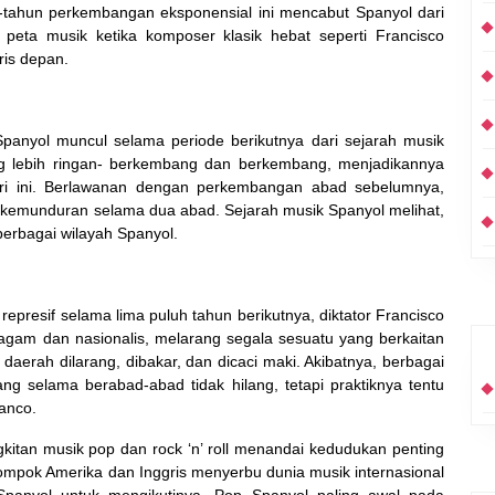
-tahun perkembangan eksponensial ini mencabut Spanyol dari
eta musik ketika komposer klasik hebat seperti Francisco
ris depan.
Spanyol muncul selama periode berikutnya dari sejarah musik
ng lebih ringan- berkembang dan berkembang, menjadikannya
ari ini. Berlawanan dengan perkembangan abad sebelumnya,
 kemunduran selama dua abad. Sejarah musik Spanyol melihat,
berbagai wilayah Spanyol.
presif selama lima puluh tahun berikutnya, diktator Francisco
agam dan nasionalis, melarang segala sesuatu yang berkaitan
daerah dilarang, dibakar, dan dicaci maki. Akibatnya, berbagai
 selama berabad-abad tidak hilang, tetapi praktiknya tentu
anco.
kitan musik pop dan rock ‘n’ roll menandai kedudukan penting
ompok Amerika dan Inggris menyerbu dunia musik internasional