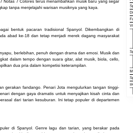
ti 7 Notas 7 Colores terus menambahkan musik baru yang segar
S
gkap tanpa menjelajahi warisan musiknya yang kaya.
D
F
V
gai bentuk pacaran tradisional Spanyol. Dikembangkan di
pada abad ke-18 dan tetap menjadi merek dagang masyarakat
S
nyapu, berlebihan, penuh dengan drama dan emosi. Musik dan
kat dalam tempo dengan suara gitar, alat musik, biola, cello,
ilkan dua pria dalam kompetisi keterampilan.
M
S
sl
an gerakan fandango. Penari Jota mengulurkan tangan tinggi-
 menari dengan gaya dramatis untuk menyajikan kisah cinta dan
rasal dari tarian kesuburan. Ini tetap populer di departemen
uler di Spanyol. Genre lagu dan tarian, yang berakar pada