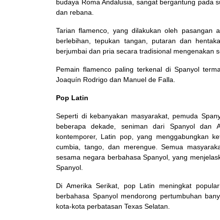
budaya Roma Andalusia, sangat bergantung pada sua
dan rebana.
Tarian flamenco, yang dilakukan oleh pasangan 
berlebihan, tepukan tangan, putaran dan henta
berjumbai dan pria secara tradisional mengenakan s
Pemain flamenco paling terkenal di Spanyol terma
Joaquín Rodrigo dan Manuel de Falla.
Pop Latin
Seperti di kebanyakan masyarakat, pemuda Span
beberapa dekade, seniman dari Spanyol dan Am
kontemporer, Latin pop, yang menggabungkan ketu
cumbia, tango, dan merengue. Semua masyaraka
sesama negara berbahasa Spanyol, yang menjelaska
Spanyol.
Di Amerika Serikat, pop Latin meningkat popula
berbahasa Spanyol mendorong pertumbuhan banyak
kota-kota perbatasan Texas Selatan.