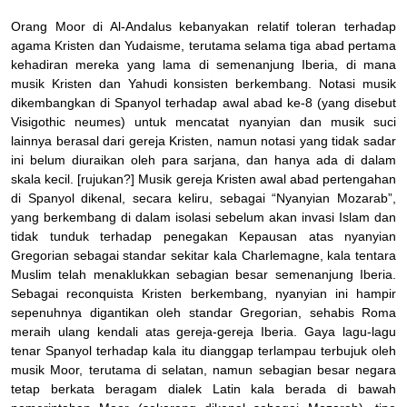
Orang Moor di Al-Andalus kebanyakan relatif toleran terhadap
agama Kristen dan Yudaisme, terutama selama tiga abad pertama
kehadiran mereka yang lama di semenanjung Iberia, di mana
musik Kristen dan Yahudi konsisten berkembang. Notasi musik
dikembangkan di Spanyol terhadap awal abad ke-8 (yang disebut
Visigothic neumes) untuk mencatat nyanyian dan musik suci
lainnya berasal dari gereja Kristen, namun notasi yang tidak sadar
ini belum diuraikan oleh para sarjana, dan hanya ada di dalam
skala kecil. [rujukan?] Musik gereja Kristen awal abad pertengahan
di Spanyol dikenal, secara keliru, sebagai “Nyanyian Mozarab”,
yang berkembang di dalam isolasi sebelum akan invasi Islam dan
tidak tunduk terhadap penegakan Kepausan atas nyanyian
Gregorian sebagai standar sekitar kala Charlemagne, kala tentara
Muslim telah menaklukkan sebagian besar semenanjung Iberia.
Sebagai reconquista Kristen berkembang, nyanyian ini hampir
sepenuhnya digantikan oleh standar Gregorian, sehabis Roma
meraih ulang kendali atas gereja-gereja Iberia. Gaya lagu-lagu
tenar Spanyol terhadap kala itu dianggap terlampau terbujuk oleh
musik Moor, terutama di selatan, namun sebagian besar negara
tetap berkata beragam dialek Latin kala berada di bawah