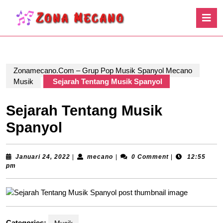
Skip
O
to
B
content
Skip
to
content
Zonamecano.Com – Grup Pop Musik Spanyol Mecano
Musik
Sejarah Tentang Musik Spanyol
Sejarah Tentang Musik
Spanyol
Januari
mecano
Januari 24, 2022
|
mecano
|
0 Comment
|
12:55
24,
pm
2022
Categories: