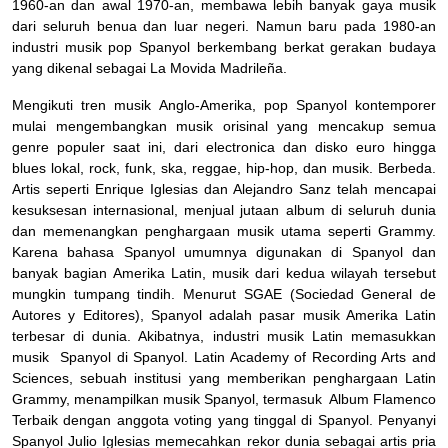
1960-an dan awal 1970-an, membawa lebih banyak gaya musik
dari seluruh benua dan luar negeri. Namun baru pada 1980-an
industri musik pop Spanyol berkembang berkat gerakan budaya
yang dikenal sebagai La Movida Madrileña.
Mengikuti tren musik Anglo-Amerika, pop Spanyol kontemporer
mulai mengembangkan musik orisinal yang mencakup semua
genre populer saat ini, dari electronica dan disko euro hingga
blues lokal, rock, funk, ska, reggae, hip-hop, dan musik. Berbeda.
Artis seperti Enrique Iglesias dan Alejandro Sanz telah mencapai
kesuksesan internasional, menjual jutaan album di seluruh dunia
dan memenangkan penghargaan musik utama seperti Grammy.
Karena bahasa Spanyol umumnya digunakan di Spanyol dan
banyak bagian Amerika Latin, musik dari kedua wilayah tersebut
mungkin tumpang tindih. Menurut SGAE (Sociedad General de
Autores y Editores), Spanyol adalah pasar musik Amerika Latin
terbesar di dunia. Akibatnya, industri musik Latin memasukkan
musik Spanyol di Spanyol. Latin Academy of Recording Arts and
Sciences, sebuah institusi yang memberikan penghargaan Latin
Grammy, menampilkan musik Spanyol, termasuk Album Flamenco
Terbaik dengan anggota voting yang tinggal di Spanyol. Penyanyi
Spanyol Julio Iglesias memecahkan rekor dunia sebagai artis pria