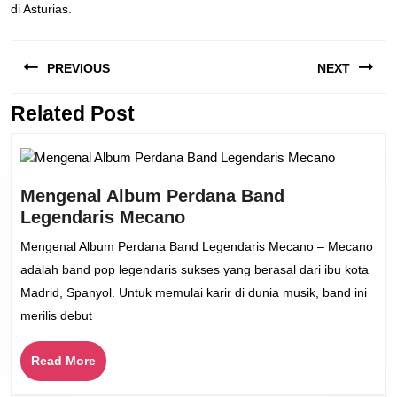
di Asturias.
Navigasi
PREVIOUS
NEXT
pos
Related Post
Previous
Next
post:
post:
Mengenal Album Perdana Band
Mengenal
Legendaris Mecano
Album
Mengenal Album Perdana Band Legendaris Mecano – Mecano
Perdana
adalah band pop legendaris sukses yang berasal dari ibu kota
Band
Madrid, Spanyol. Untuk memulai karir di dunia musik, band ini
Legendaris
merilis debut
Mecano
Read
Read More
More