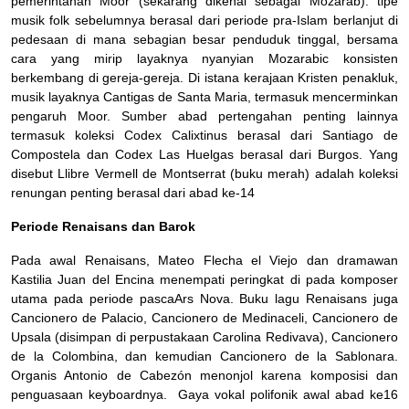
pemerintahan Moor (sekarang dikenal sebagai Mozarab). tipe
musik folk sebelumnya berasal dari periode pra-Islam berlanjut di
pedesaan di mana sebagian besar penduduk tinggal, bersama
cara yang mirip layaknya nyanyian Mozarabic konsisten
berkembang di gereja-gereja. Di istana kerajaan Kristen penakluk,
musik layaknya Cantigas de Santa Maria, termasuk mencerminkan
pengaruh Moor. Sumber abad pertengahan penting lainnya
termasuk koleksi Codex Calixtinus berasal dari Santiago de
Compostela dan Codex Las Huelgas berasal dari Burgos. Yang
disebut Llibre Vermell de Montserrat (buku merah) adalah koleksi
renungan penting berasal dari abad ke-14
Periode Renaisans dan Barok
Pada awal Renaisans, Mateo Flecha el Viejo dan dramawan
Kastilia Juan del Encina menempati peringkat di pada komposer
utama pada periode pascaArs Nova. Buku lagu Renaisans juga
Cancionero de Palacio, Cancionero de Medinaceli, Cancionero de
Upsala (disimpan di perpustakaan Carolina Redivava), Cancionero
de la Colombina, dan kemudian Cancionero de la Sablonara.
Organis Antonio de Cabezón menonjol karena komposisi dan
penguasaan keyboardnya. Gaya vokal polifonik awal abad ke16