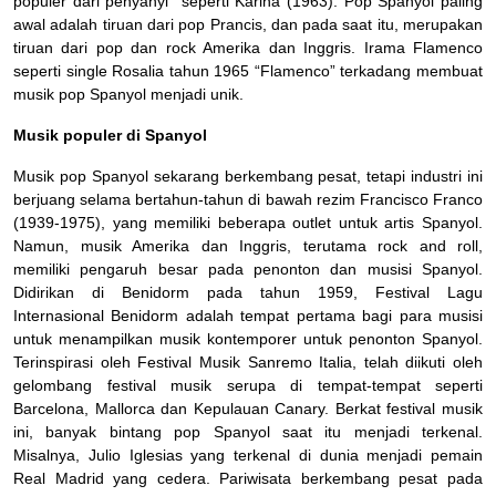
populer dari penyanyi seperti Karina (1963). Pop Spanyol paling
awal adalah tiruan dari pop Prancis, dan pada saat itu, merupakan
tiruan dari pop dan rock Amerika dan Inggris. Irama Flamenco
seperti single Rosalia tahun 1965 “Flamenco” terkadang membuat
musik pop Spanyol menjadi unik.
Musik populer di Spanyol
Musik pop Spanyol sekarang berkembang pesat, tetapi industri ini
berjuang selama bertahun-tahun di bawah rezim Francisco Franco
(1939-1975), yang memiliki beberapa outlet untuk artis Spanyol.
Namun, musik Amerika dan Inggris, terutama rock and roll,
memiliki pengaruh besar pada penonton dan musisi Spanyol.
Didirikan di Benidorm pada tahun 1959, Festival Lagu
Internasional Benidorm adalah tempat pertama bagi para musisi
untuk menampilkan musik kontemporer untuk penonton Spanyol.
Terinspirasi oleh Festival Musik Sanremo Italia, telah diikuti oleh
gelombang festival musik serupa di tempat-tempat seperti
Barcelona, ​​​​Mallorca dan Kepulauan Canary. Berkat festival musik
ini, banyak bintang pop Spanyol saat itu menjadi terkenal.
Misalnya, Julio Iglesias yang terkenal di dunia menjadi pemain
Real Madrid yang cedera. Pariwisata berkembang pesat pada