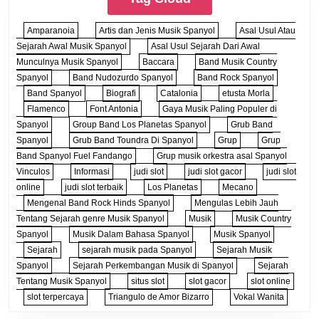
Amparanoia
Artis dan Jenis Musik Spanyol
Asal Usul Atau
Sejarah Awal Musik Spanyol
Asal Usul Sejarah Dari Awal
Munculnya Musik Spanyol
Baccara
Band Musik Country
Spanyol
Band Nudozurdo Spanyol
Band Rock Spanyol
Band Spanyol
Biografi
Catalonia
etusta Morla
Flamenco
Font Antonia
Gaya Musik Paling Populer di
Spanyol
Group Band Los Planetas Spanyol
Grub Band
Spanyol
Grub Band Toundra Di Spanyol
Grup
Grup
Band Spanyol Fuel Fandango
Grup musik orkestra asal Spanyol
Vinculos
Informasi
judi slot
judi slot gacor
judi slot
online
judi slot terbaik
Los Planetas
Mecano
Mengenal Band Rock Hinds Spanyol
Mengulas Lebih Jauh
Tentang Sejarah genre Musik Spanyol
Musik
Musik Country
Spanyol
Musik Dalam Bahasa Spanyol
Musik Spanyol
Sejarah
sejarah musik pada Spanyol
Sejarah Musik
Spanyol
Sejarah Perkembangan Musik di Spanyol
Sejarah
Tentang Musik Spanyol
situs slot
slot gacor
slot online
slot terpercaya
Triangulo de Amor Bizarro
Vokal Wanita