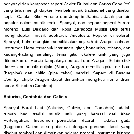
penyanyi dan komposer seperti Javier Ruibal dan Carlos Cano [es]
yang telah menghidupkan kembali musik tradisional yang disebut
copla. Catalan Kiko Veneno dan Joaquín Sabina adalah pemain
populer dalam musik rock Spanyol, dan sephar seperti Aurora
Moreno, Luis Delgado dan Rosa Zaragoza Musisi Dick terus
menghidupkan musik Sephardic Andalusia. Populer di seluruh
Spanyol, helm mungkin memiliki akar sejarah di Aragon selatan.
Instrumen Horta termasuk instrumen, gitar, bandurias, rebana, dan
kadang-kadang seruling. Jenis gitar ukulele unik yang juga
ditemukan di Murcia tampaknya berasal dari Aragon. Selain stick
dance dan musik duljain (Siam), Aragon memiliki gaita de boto
(bagpipe) dan chiflo (pipa tabor) sendiri. Seperti di Basque
Country, chiplo Aragon dapat dimainkan mengikuti irama drum
senar Shikoten (Gambus).
Asturias, Cantabria dan Galicia
Spanyol Barat Laut (Asturias, Galicia, dan Cantabria) adalah
rumah bagi tradisi musik unik yang berasal dari Abad
Pertengahan. Instrumen perwakilan daerah adalah gaita
(bagpipe). Gaitas sering disertai dengan gendang kecil yang
disebut tamboril dan dimainkan selama prosesi. Instrumen lainnya