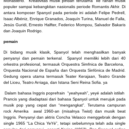
Monasterio. Kreativitas musik pindah terutama ke ranah musik
populer sampai kebangkitan nasionalis periode Romantis Akhir. Di
antara komposer Spanyol pada periode ini adalah Felipe Pedrell,
Isaac Albéniz, Enrique Granados, Joaquín Turina, Manuel de Falla,
Jesús Guridi, Ernesto Halfter, Federico Mompou, Salvador Bakaris
dan Joaquin Rodrigo.
pemain
Di bidang musik klasik, Spanyol telah menghasilkan banyak
penyanyi dan pemain terkenal. Spanyol memiliki lebih dari 40
orkestra profesional, termasuk Orquestra Simfnica de Barcelona, ​​​​​
Orquesta Nacional de España dan Orquesta Sinfónica de Madrid.
Gedung opera utama termasuk Teater Kerajaan, Teatro Grande
del Liceu, Teatro Arriaga, dan Istana Seni Reina Sofia. ya
Dalam bahasa Inggris poprefrain “yeahyeah”, yeyé adalah istilah
Prancis yang diadaptasi dari bahasa Spanyol untuk merujuk pada
musik pop yang cepat dan “mengangkat”. Terutama campuran
rock Amerika awal 1960-an (misalnya Twist) dan musik beat
Inggris. Penyanyi dan aktris Concha Velasco menggebrak dengan
single 1965 “La Chica YeYé”, tetapi sebelumnya telah ada single