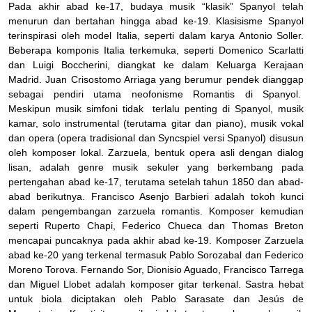
Pada akhir abad ke-17, budaya musik “klasik” Spanyol telah
menurun dan bertahan hingga abad ke-19. Klasisisme Spanyol
terinspirasi oleh model Italia, seperti dalam karya Antonio Soller.
Beberapa komponis Italia terkemuka, seperti Domenico Scarlatti
dan Luigi Boccherini, diangkat ke dalam Keluarga Kerajaan
Madrid. Juan Crisostomo Arriaga yang berumur pendek dianggap
sebagai pendiri utama neofonisme Romantis di Spanyol.
Meskipun musik simfoni tidak terlalu penting di Spanyol, musik
kamar, solo instrumental (terutama gitar dan piano), musik vokal
dan opera (opera tradisional dan Syncspiel versi Spanyol) disusun
oleh komposer lokal. Zarzuela, bentuk opera asli dengan dialog
lisan, adalah genre musik sekuler yang berkembang pada
pertengahan abad ke-17, terutama setelah tahun 1850 dan abad-
abad berikutnya. Francisco Asenjo Barbieri adalah tokoh kunci
dalam pengembangan zarzuela romantis. Komposer kemudian
seperti Ruperto Chapi, Federico Chueca dan Thomas Breton
mencapai puncaknya pada akhir abad ke-19. Komposer Zarzuela
abad ke-20 yang terkenal termasuk Pablo Sorozabal dan Federico
Moreno Torova. Fernando Sor, Dionisio Aguado, Francisco Tarrega
dan Miguel Llobet adalah komposer gitar terkenal. Sastra hebat
untuk biola diciptakan oleh Pablo Sarasate dan Jesús de