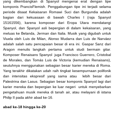
yang dikembangkan di Spanyol mengenai erat dengan tipe
komponis PrancisFlemish. Penggabungan tipe ini terjadi selama
periode disaat Kekaisaran Romawi Suci dan Burgundia adalah
bagian dari kekuasaan di bawah Charles I (raja Spanyol
15161556), karena komposer dari Eropa Utara mendatangi
Spanyol, dan Spanyol asli bepergian di dalam kekaisaran, yang
meluas ke Belanda, Jerman dan Italia. Musik yang digubah untuk
Viuela oleh Luis de Milan, Alonso Mudarra dan Luis de Narváez
adalah salah satu pencapaian besar di era ini. Gaspar Sanz dari
Aragon menulis langkah pertama untuk studi bermain gitar.
Komposer Renaisans Spanyol juga Francisco Guerrero, Cristobal
de Morales, dan Tomás Luis de Victoria (kemudian Renaisans),
seutuhnya menggunakan sebagian besar karier mereka di Roma.
Yang terakhir dikatakan udah raih tingkat kesempurnaan polifonik
dan intensitas ekspresif yang sama atau lebih besar dari
Palestrina dan Lasus. Sebagian besar komponis Spanyol lagi dari
karier mereka dan bepergian ke luar negeri untuk menyebarkan
pengetahuan musik mereka di tanah air, atau melayani di istana
Philip II pada akhir abad ke-16.
abad ke-18 hingga ke-20