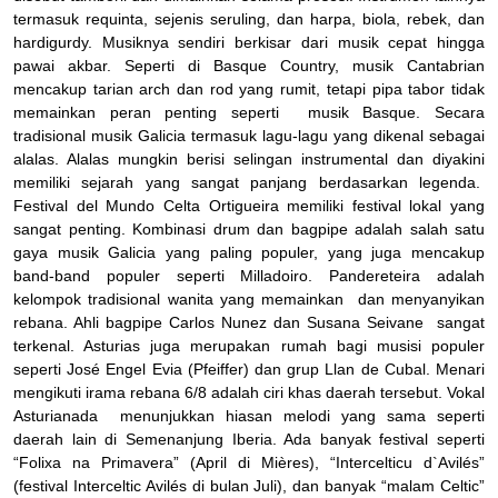
termasuk requinta, sejenis seruling, dan harpa, biola, rebek, dan
hardigurdy. Musiknya sendiri berkisar dari musik cepat hingga
pawai akbar. Seperti di Basque Country, musik Cantabrian
mencakup tarian arch dan rod yang rumit, tetapi pipa tabor tidak
memainkan peran penting seperti musik Basque. Secara
tradisional musik Galicia termasuk lagu-lagu yang dikenal sebagai
alalas. Alalas mungkin berisi selingan instrumental dan diyakini
memiliki sejarah yang sangat panjang berdasarkan legenda.
Festival del Mundo Celta Ortigueira memiliki festival lokal yang
sangat penting. Kombinasi drum dan bagpipe adalah salah satu
gaya musik Galicia yang paling populer, yang juga mencakup
band-band populer seperti Milladoiro. Pandereteira adalah
kelompok tradisional wanita yang memainkan dan menyanyikan
rebana. Ahli bagpipe Carlos Nunez dan Susana Seivane sangat
terkenal. Asturias juga merupakan rumah bagi musisi populer
seperti José Engel Evia (Pfeiffer) dan grup Llan de Cubal. Menari
mengikuti irama rebana 6/8 adalah ciri khas daerah tersebut. Vokal
Asturianada menunjukkan hiasan melodi yang sama seperti
daerah lain di Semenanjung Iberia. Ada banyak festival seperti
“Folixa na Primavera” (April di Mières), “Intercelticu d`Avilés”
(festival Interceltic Avilés di bulan Juli), dan banyak “malam Celtic”