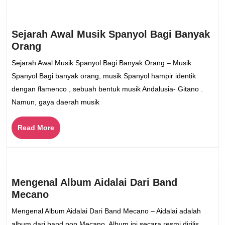
Sejarah Awal Musik Spanyol Bagi Banyak
Sejarah
Orang
Awal
Sejarah Awal Musik Spanyol Bagi Banyak Orang – Musik
Musik
Spanyol Bagi banyak orang, musik Spanyol hampir identik
Spanyol
dengan flamenco , sebuah bentuk musik Andalusia- Gitano .
Bagi
Namun, gaya daerah musik
Banyak
Orang
Read
Read More
More
Mengenal Album Aidalai Dari Band
Mengenal
Mecano
Album
Mengenal Album Aidalai Dari Band Mecano – Aidalai adalah
Aidalai
album dari band pop Mecano. Album ini secara resmi dirilis