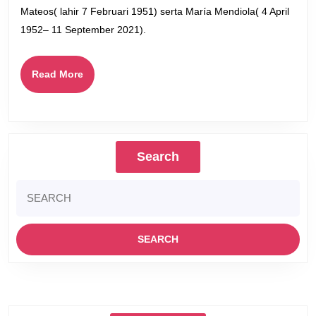
Mateos( lahir 7 Februari 1951) serta María Mendiola( 4 April
1952– 11 September 2021).
Read
Read More
More
Search
Search
for: