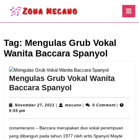
Skip
O
to
B
content
Skip
to
content
Tag:
Mengulas Grub Vokal
Wanita Baccara Spanyol
Mengulas Grub Vokal Wanita
Mengulas
Baccara Spanyol
Grub
Vokal
November
mecano
November 27, 2021
|
mecano
|
0 Comment
|
27,
5:55 pm
Wanita
2021
Baccara
zonamecano – Baccara merupakan duo vokal perempuan
Spanyol
yang dibangun pada tahun 1977 oleh artis Spanyol Mayte