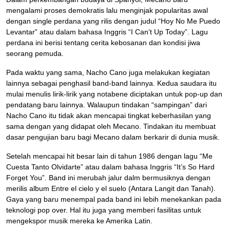
mengalami proses demokratis lalu menginjak popularitas awal
dengan single perdana yang rilis dengan judul “Hoy No Me Puedo
Levantar” atau dalam bahasa Inggris “I Can’t Up Today”. Lagu
perdana ini berisi tentang cerita kebosanan dan kondisi jiwa
seorang pemuda.
Pada waktu yang sama, Nacho Cano juga melakukan kegiatan
lainnya sebagai penghasil band-band lainnya. Kedua saudara itu
mulai menulis lirik-lirik yang notabene diciptakan untuk pop-up dan
pendatang baru lainnya. Walaupun tindakan “sampingan” dari
Nacho Cano itu tidak akan mencapai tingkat keberhasilan yang
sama dengan yang didapat oleh Mecano. Tindakan itu membuat
dasar pengujian baru bagi Mecano dalam berkarir di dunia musik.
Setelah mencapai hit besar lain di tahun 1986 dengan lagu “Me
Cuesta Tanto Olvidarte” atau dalam bahasa Inggris “It’s So Hard
Forget You”. Band ini merubah jalur dalm bermusiknya dengan
merilis album Entre el cielo y el suelo (Antara Langit dan Tanah).
Gaya yang baru menempal pada band ini lebih menekankan pada
teknologi pop over. Hal itu juga yang memberi fasilitas untuk
mengekspor musik mereka ke Amerika Latin.