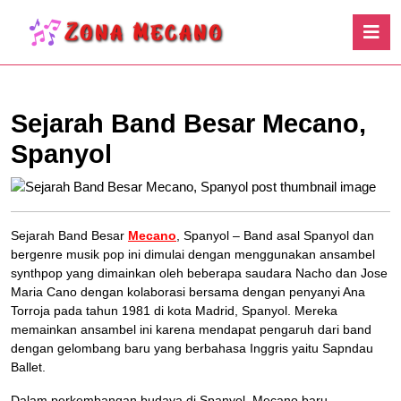
Skip
O
to
B
content
Skip
to
content
Sejarah Band Besar Mecano,
Spanyol
Sejarah Band Besar
Mecano
, Spanyol – Band asal Spanyol dan
bergenre musik pop ini dimulai dengan menggunakan ansambel
synthpop yang dimainkan oleh beberapa saudara Nacho dan Jose
Maria Cano dengan kolaborasi bersama dengan penyanyi Ana
Torroja pada tahun 1981 di kota Madrid, Spanyol. Mereka
memainkan ansambel ini karena mendapat pengaruh dari band
dengan gelombang baru yang berbahasa Inggris yaitu Sapndau
Ballet.
Dalam perkembangan budaya di Spanyol, Mecano baru