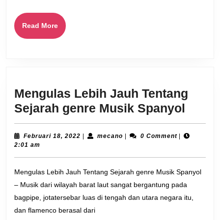
Read
Read More
More
Mengulas Lebih Jauh Tentang
Mengu
Sejarah genre Musik Spanyol
Lebih
Jauh
Februari
mecano
Februari 18, 2022
|
mecano
|
0 Comment
|
18,
2:01 am
Tenta
2022
Sejar
Mengulas Lebih Jauh Tentang Sejarah genre Musik Spanyol
genre
– Musik dari wilayah barat laut sangat bergantung pada
Musik
bagpipe, jotatersebar luas di tengah dan utara negara itu,
Spany
dan flamenco berasal dari