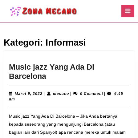
Skip
O
to
B
content
Skip
to
content
Kategori:
Informasi
Music jazz Yang Ada Di
Music
Barcelona
jazz
Yang
Maret
mecano
Maret 9, 2022
|
mecano
|
0 Comment
|
6:45
9,
am
Ada
2022
Di
Music jazz Yang Ada Di Barcelona – Jika Anda bertanya
Barcelona
kepada seseorang yang mengunjungi Barcelona (atau
bagian lain dari Spanyol) apa rencana mereka untuk malam