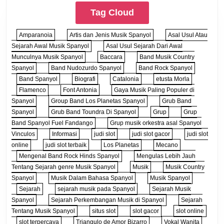
Tag Cloud
Amparanoia
Artis dan Jenis Musik Spanyol
Asal Usul Atau
Sejarah Awal Musik Spanyol
Asal Usul Sejarah Dari Awal
Munculnya Musik Spanyol
Baccara
Band Musik Country
Spanyol
Band Nudozurdo Spanyol
Band Rock Spanyol
Band Spanyol
Biografi
Catalonia
etusta Morla
Flamenco
Font Antonia
Gaya Musik Paling Populer di
Spanyol
Group Band Los Planetas Spanyol
Grub Band
Spanyol
Grub Band Toundra Di Spanyol
Grup
Grup
Band Spanyol Fuel Fandango
Grup musik orkestra asal Spanyol
Vinculos
Informasi
judi slot
judi slot gacor
judi slot
online
judi slot terbaik
Los Planetas
Mecano
Mengenal Band Rock Hinds Spanyol
Mengulas Lebih Jauh
Tentang Sejarah genre Musik Spanyol
Musik
Musik Country
Spanyol
Musik Dalam Bahasa Spanyol
Musik Spanyol
Sejarah
sejarah musik pada Spanyol
Sejarah Musik
Spanyol
Sejarah Perkembangan Musik di Spanyol
Sejarah
Tentang Musik Spanyol
situs slot
slot gacor
slot online
slot terpercaya
Triangulo de Amor Bizarro
Vokal Wanita