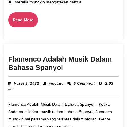
itu, mereka mungkin mengatakan bahwa
Read
Read More
More
Flamenco Adalah Musik Dalam
Flamenco
Bahasa Spanyol
Adalah
Musik
Maret
mecano
Maret 2, 2022
|
mecano
|
0 Comment
|
2:03
2,
pm
Dalam
2022
Bahasa
Flamenco Adalah Musik Dalam Bahasa Spanyol – Ketika
Spanyol
Anda memikirkan musik dalam bahasa Spanyol, flamenco
mungkin hal pertama yang terlintas dalam pikiran. Genre
musik dan gaya tarian yang unik ini,