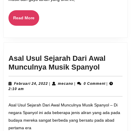
Read
Read More
More
Asal Usul Sejarah Dari Awal
Asal
Munculnya Musik Spanyol
Usul
Sejarah
Februari
mecano
Februari 24, 2022
|
mecano
|
0 Comment
|
24,
2:10 am
Dari
2022
Awal
Asal Usul Sejarah Dari Awal Munculnya Musik Spanyol – Di
Munculn
negara Spanyol ini ada beberapa jenis aliran yang ada pada
Musik
budaya mereka sangat berbeda yang bersatu pada abad
Spanyol
pertama era