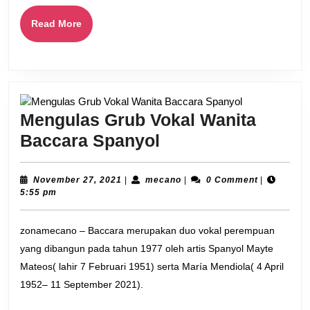
Read
Read More
More
Mengulas Grub Vokal Wanita
Mengulas
Baccara Spanyol
Grub
Vokal
November
mecano
November 27, 2021
|
mecano
|
0 Comment
|
27,
5:55 pm
Wanita
2021
Baccara
zonamecano – Baccara merupakan duo vokal perempuan
Spanyol
yang dibangun pada tahun 1977 oleh artis Spanyol Mayte
Mateos( lahir 7 Februari 1951) serta María Mendiola( 4 April
1952– 11 September 2021).