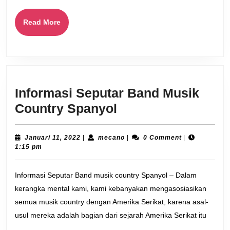
Read
Read More
More
Informasi Seputar Band Musik
Informasi
Country Spanyol
Seputar
Band
Januari
mecano
Januari 11, 2022
|
mecano
|
0 Comment
|
11,
1:15 pm
Musik
2022
Country
Informasi Seputar Band musik country Spanyol – Dalam
Spanyol
kerangka mental kami, kami kebanyakan mengasosiasikan
semua musik country dengan Amerika Serikat, karena asal-
usul mereka adalah bagian dari sejarah Amerika Serikat itu