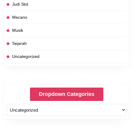
Judi Slot
Mecano
Musik
Sejarah
Uncategorized
Dropdown Categories