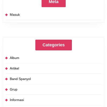
Meta
Masuk
Categories
Album
Artikel
Band Spanyol
Grup
Informasi