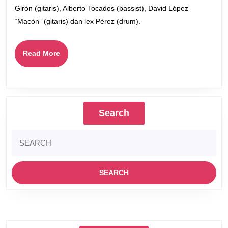
Girón (gitaris), Alberto Tocados (bassist), David López
“Macón” (gitaris) dan lex Pérez (drum).
Read
Read More
More
Search
Search
for: