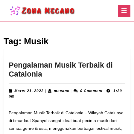
Skip
O
to
B
content
Skip
to
content
Tag:
Musik
Pengalaman Musik Terbaik di
Pengalaman
Catalonia
Musik
Terbaik
Maret
mecano
Maret 21, 2022
|
mecano
|
0 Comment
|
1:20
21,
pm
di
2022
Catalonia
Pengalaman Musik Terbaik di Catalonia – Wilayah Catalunya
di timur laut Spanyol sangat ideal buat pecinta musik dari
semua genre & usia, menggunakan berbagai festival musik,