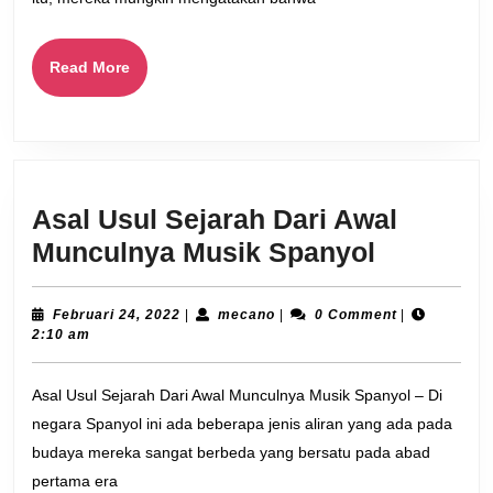
Read
Read More
More
Asal Usul Sejarah Dari Awal
Asal
Munculnya Musik Spanyol
Usul
Sejarah
Februari
mecano
Februari 24, 2022
|
mecano
|
0 Comment
|
24,
2:10 am
Dari
2022
Awal
Asal Usul Sejarah Dari Awal Munculnya Musik Spanyol – Di
Munculn
negara Spanyol ini ada beberapa jenis aliran yang ada pada
Musik
budaya mereka sangat berbeda yang bersatu pada abad
Spanyol
pertama era