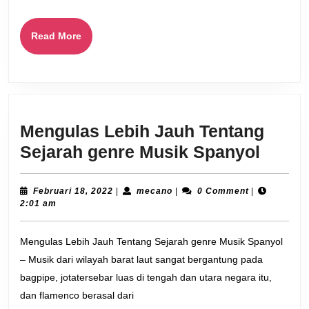
Read
Read More
More
Mengulas Lebih Jauh Tentang
Mengu
Sejarah genre Musik Spanyol
Lebih
Jauh
Februari
mecano
Februari 18, 2022
|
mecano
|
0 Comment
|
18,
2:01 am
Tenta
2022
Sejar
Mengulas Lebih Jauh Tentang Sejarah genre Musik Spanyol
genre
– Musik dari wilayah barat laut sangat bergantung pada
Musik
bagpipe, jotatersebar luas di tengah dan utara negara itu,
Spany
dan flamenco berasal dari