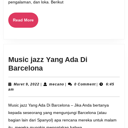
pengalaman, dan loka. Berikut
Read
Read More
More
Music jazz Yang Ada Di
Music
Barcelona
jazz
Yang
Maret
mecano
Maret 9, 2022
|
mecano
|
0 Comment
|
6:45
9,
am
Ada
2022
Di
Music jazz Yang Ada Di Barcelona – Jika Anda bertanya
Barcelona
kepada seseorang yang mengunjungi Barcelona (atau
bagian lain dari Spanyol) apa rencana mereka untuk malam
itu, mereka mungkin mengatakan bahwa