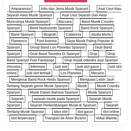
Amparanoia
Artis dan Jenis Musik Spanyol
Asal Usul Atau
Sejarah Awal Musik Spanyol
Asal Usul Sejarah Dari Awal
Munculnya Musik Spanyol
Baccara
Band Musik Country
Spanyol
Band Nudozurdo Spanyol
Band Rock Spanyol
Band Spanyol
Biografi
Catalonia
etusta Morla
Flamenco
Font Antonia
Gaya Musik Paling Populer di
Spanyol
Group Band Los Planetas Spanyol
Grub Band
Spanyol
Grub Band Toundra Di Spanyol
Grup
Grup
Band Spanyol Fuel Fandango
Grup musik orkestra asal Spanyol
Vinculos
Informasi
judi slot
judi slot gacor
judi slot
online
judi slot terbaik
Los Planetas
Mecano
Mengenal Band Rock Hinds Spanyol
Mengulas Lebih Jauh
Tentang Sejarah genre Musik Spanyol
Musik
Musik Country
Spanyol
Musik Dalam Bahasa Spanyol
Musik Spanyol
Sejarah
sejarah musik pada Spanyol
Sejarah Musik
Spanyol
Sejarah Perkembangan Musik di Spanyol
Sejarah
Tentang Musik Spanyol
situs slot
slot gacor
slot online
slot terpercaya
Triangulo de Amor Bizarro
Vokal Wanita