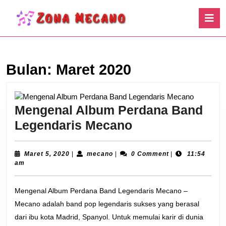
Skip
O
to
B
content
Skip
to
content
Bulan:
Maret 2020
Mengenal Album Perdana Band
Mengenal
Legendaris Mecano
Album
Perdana
Maret
mecano
Maret 5, 2020
|
mecano
|
0 Comment
|
11:54
5,
am
Band
2020
Legendaris
Mengenal Album Perdana Band Legendaris Mecano –
Mecano
Mecano adalah band pop legendaris sukses yang berasal
dari ibu kota Madrid, Spanyol. Untuk memulai karir di dunia