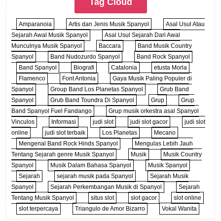
Tag Cloud
Amparanoia
Artis dan Jenis Musik Spanyol
Asal Usul Atau
Sejarah Awal Musik Spanyol
Asal Usul Sejarah Dari Awal
Munculnya Musik Spanyol
Baccara
Band Musik Country
Spanyol
Band Nudozurdo Spanyol
Band Rock Spanyol
Band Spanyol
Biografi
Catalonia
etusta Morla
Flamenco
Font Antonia
Gaya Musik Paling Populer di
Spanyol
Group Band Los Planetas Spanyol
Grub Band
Spanyol
Grub Band Toundra Di Spanyol
Grup
Grup
Band Spanyol Fuel Fandango
Grup musik orkestra asal Spanyol
Vinculos
Informasi
judi slot
judi slot gacor
judi slot
online
judi slot terbaik
Los Planetas
Mecano
Mengenal Band Rock Hinds Spanyol
Mengulas Lebih Jauh
Tentang Sejarah genre Musik Spanyol
Musik
Musik Country
Spanyol
Musik Dalam Bahasa Spanyol
Musik Spanyol
Sejarah
sejarah musik pada Spanyol
Sejarah Musik
Spanyol
Sejarah Perkembangan Musik di Spanyol
Sejarah
Tentang Musik Spanyol
situs slot
slot gacor
slot online
slot terpercaya
Triangulo de Amor Bizarro
Vokal Wanita