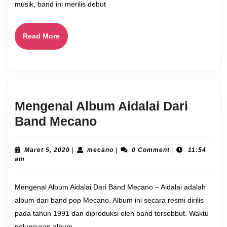
musik, band ini merilis debut
Read
Read More
More
Mengenal Album Aidalai Dari
Mengenal
Band Mecano
Album
Aidalai
Maret
mecano
Maret 5, 2020
|
mecano
|
0 Comment
|
11:54
5,
am
Dari
2020
Band
Mengenal Album Aidalai Dari Band Mecano – Aidalai adalah
Mecano
album dari band pop Mecano. Album ini secara resmi dirilis
pada tahun 1991 dan diproduksi oleh band tersebbut. Waktu
peluncuran album