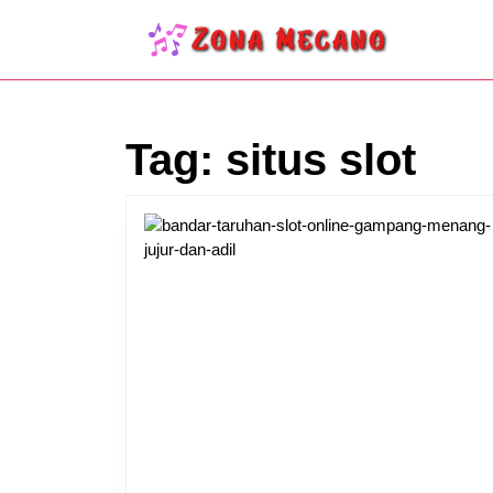
Skip
to
content
Skip
to
content
Tag:
situs slot