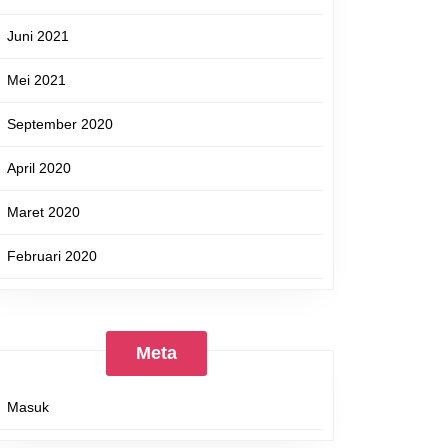
Juni 2021
Mei 2021
September 2020
April 2020
Maret 2020
Februari 2020
Meta
Masuk