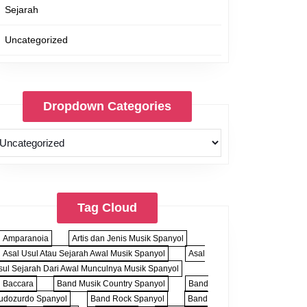
Sejarah
Uncategorized
Dropdown Categories
Tag Cloud
Amparanoia
Artis dan Jenis Musik Spanyol
Asal Usul Atau Sejarah Awal Musik Spanyol
Asal
sul Sejarah Dari Awal Munculnya Musik Spanyol
Baccara
Band Musik Country Spanyol
Band
udozurdo Spanyol
Band Rock Spanyol
Band