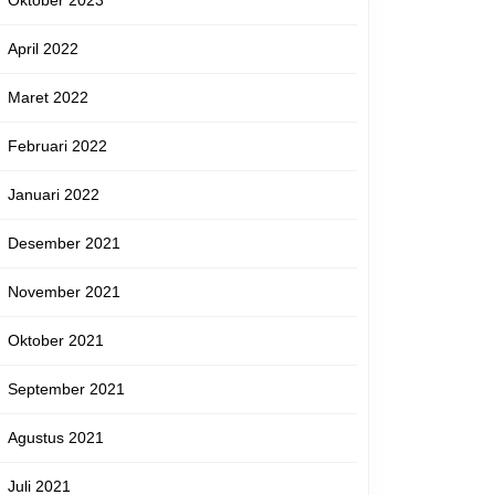
Oktober 2023
April 2022
Maret 2022
Februari 2022
Januari 2022
Desember 2021
November 2021
Oktober 2021
September 2021
Agustus 2021
Juli 2021