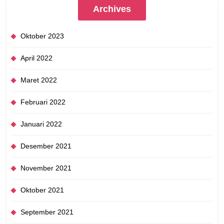
Archives
Oktober 2023
April 2022
Maret 2022
Februari 2022
Januari 2022
Desember 2021
November 2021
Oktober 2021
September 2021