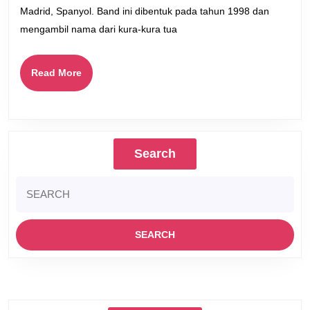
Madrid, Spanyol. Band ini dibentuk pada tahun 1998 dan
mengambil nama dari kura-kura tua
Read
Read More
More
Search
Search
for: