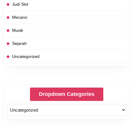
Judi Slot
Mecano
Musik
Sejarah
Uncategorized
Dropdown Categories