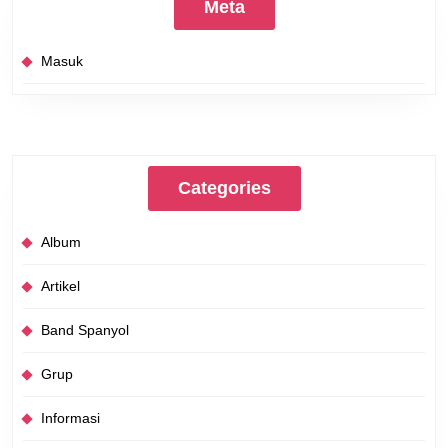
Meta
Masuk
Categories
Album
Artikel
Band Spanyol
Grup
Informasi