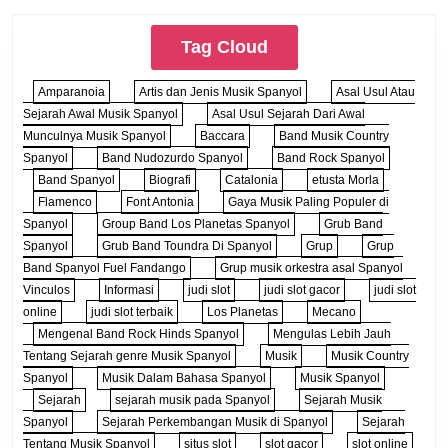
Tag Cloud
Amparanoia
Artis dan Jenis Musik Spanyol
Asal Usul Atau
Sejarah Awal Musik Spanyol
Asal Usul Sejarah Dari Awal
Munculnya Musik Spanyol
Baccara
Band Musik Country
Spanyol
Band Nudozurdo Spanyol
Band Rock Spanyol
Band Spanyol
Biografi
Catalonia
etusta Morla
Flamenco
Font Antonia
Gaya Musik Paling Populer di
Spanyol
Group Band Los Planetas Spanyol
Grub Band
Spanyol
Grub Band Toundra Di Spanyol
Grup
Grup
Band Spanyol Fuel Fandango
Grup musik orkestra asal Spanyol
Vinculos
Informasi
judi slot
judi slot gacor
judi slot
online
judi slot terbaik
Los Planetas
Mecano
Mengenal Band Rock Hinds Spanyol
Mengulas Lebih Jauh
Tentang Sejarah genre Musik Spanyol
Musik
Musik Country
Spanyol
Musik Dalam Bahasa Spanyol
Musik Spanyol
Sejarah
sejarah musik pada Spanyol
Sejarah Musik
Spanyol
Sejarah Perkembangan Musik di Spanyol
Sejarah
Tentang Musik Spanyol
situs slot
slot gacor
slot online