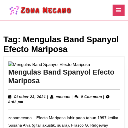
Skip
O
to
B
content
Skip
to
content
Tag:
Mengulas Band Spanyol
Efecto Mariposa
Mengulas Band Spanyol Efecto
Mengulas
Mariposa
Band
Spanyol
Oktober
mecano
Oktober 23, 2021
|
mecano
|
0 Comment
|
23,
8:02 pm
Efecto
2021
Mariposa
zonamecano – Efecto Mariposa lahir pada tahun 1997 ketika
Susana Alva (gitar akustik, suara), Frasco G. Ridgeway