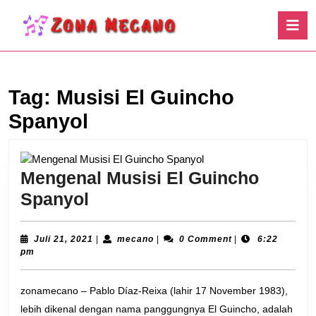
Skip
O
to
B
content
Skip
to
content
Tag:
Musisi El Guincho
Spanyol
Mengenal Musisi El Guincho
Mengenal
Spanyol
Musisi
El
Juli
mecano
Juli 21, 2021
|
mecano
|
0 Comment
|
6:22
21,
pm
Guincho
2021
Spanyol
zonamecano – Pablo Díaz-Reixa (lahir 17 November 1983),
lebih dikenal dengan nama panggungnya El Guincho, adalah