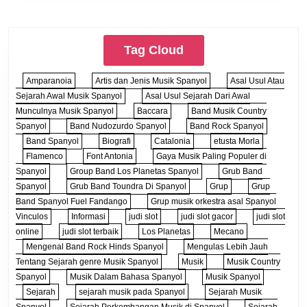
Tag Cloud
Amparanoia
Artis dan Jenis Musik Spanyol
Asal Usul Atau
Sejarah Awal Musik Spanyol
Asal Usul Sejarah Dari Awal
Munculnya Musik Spanyol
Baccara
Band Musik Country
Spanyol
Band Nudozurdo Spanyol
Band Rock Spanyol
Band Spanyol
Biografi
Catalonia
etusta Morla
Flamenco
Font Antonia
Gaya Musik Paling Populer di
Spanyol
Group Band Los Planetas Spanyol
Grub Band
Spanyol
Grub Band Toundra Di Spanyol
Grup
Grup
Band Spanyol Fuel Fandango
Grup musik orkestra asal Spanyol
Vinculos
Informasi
judi slot
judi slot gacor
judi slot
online
judi slot terbaik
Los Planetas
Mecano
Mengenal Band Rock Hinds Spanyol
Mengulas Lebih Jauh
Tentang Sejarah genre Musik Spanyol
Musik
Musik Country
Spanyol
Musik Dalam Bahasa Spanyol
Musik Spanyol
Sejarah
sejarah musik pada Spanyol
Sejarah Musik