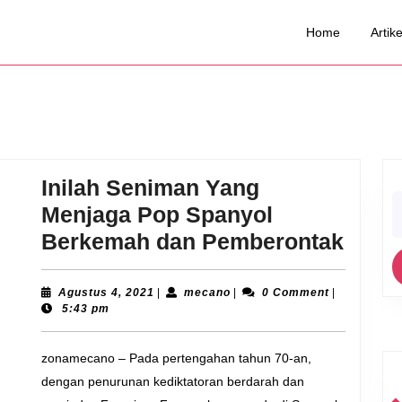
Home
Artike
Inilah Seniman Yang
S
Menjaga Pop Spanyol
fo
Inilah
Berkemah dan Pemberontak
Seni
Yang
Agustus
mecano
Agustus 4, 2021
|
mecano
|
0 Comment
|
4,
5:43 pm
Menj
2021
Pop
zonamecano – Pada pertengahan tahun 70-an,
Span
dengan penurunan kediktatoran berdarah dan