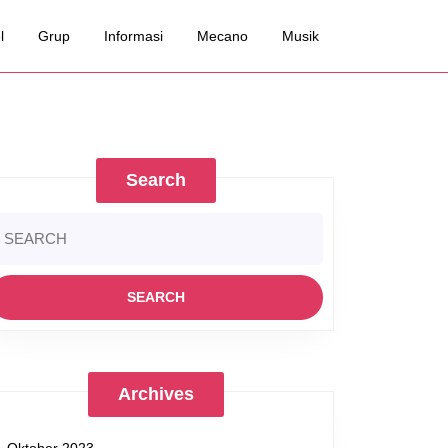
l
Grup
Informasi
Mecano
Musik
Search
earch
r:
man
aga
Archives
yol