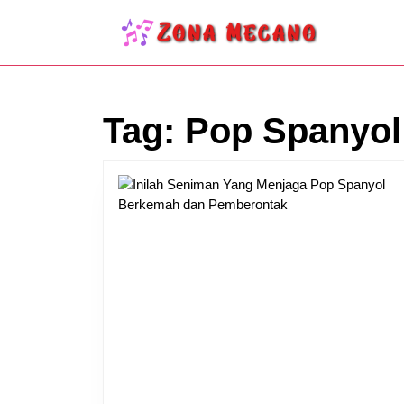
Skip
to
content
Skip
to
content
Tag:
Pop Spanyol