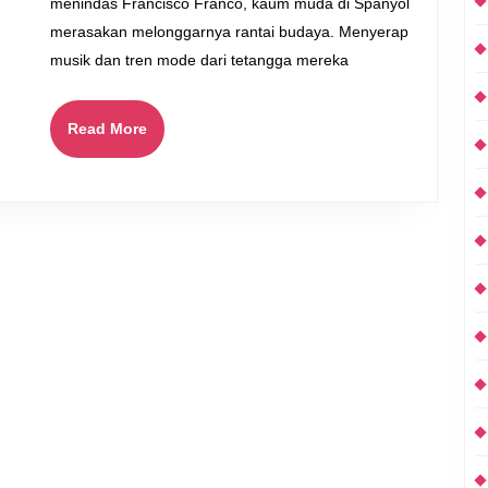
Berk
menindas Francisco Franco, kaum muda di Spanyol
dan
merasakan melonggarnya rantai budaya. Menyerap
Pemb
musik dan tren mode dari tetangga mereka
Read
Read More
More