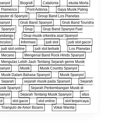
panyol
Biografi
Catalonia
etusta Morla
Flamenco
Font Antonia
Gaya Musik Paling
opuler di Spanyol
Group Band Los Planetas
panyol
Grub Band Spanyol
Grub Band Toundra
i Spanyol
Grup
Grup Band Spanyol Fuel
andango
Grup musik orkestra asal Spanyol
inculos
Informasi
judi slot
judi slot gacor
judi slot online
judi slot terbaik
Los Planetas
Mecano
Mengenal Band Rock Hinds Spanyol
Mengulas Lebih Jauh Tentang Sejarah genre Musik
panyol
Musik
Musik Country Spanyol
Musik Dalam Bahasa Spanyol
Musik Spanyol
Sejarah
sejarah musik pada Spanyol
Sejarah
usik Spanyol
Sejarah Perkembangan Musik di
panyol
Sejarah Tentang Musik Spanyol
situs
ot
slot gacor
slot online
slot terpercaya
Triangulo de Amor Bizarro
Vokal Wanita