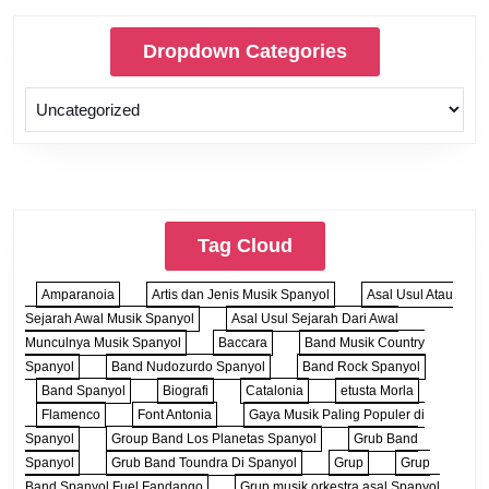
Dropdown Categories
Tag Cloud
Amparanoia
Artis dan Jenis Musik Spanyol
Asal Usul Atau
Sejarah Awal Musik Spanyol
Asal Usul Sejarah Dari Awal
Munculnya Musik Spanyol
Baccara
Band Musik Country
Spanyol
Band Nudozurdo Spanyol
Band Rock Spanyol
Band Spanyol
Biografi
Catalonia
etusta Morla
Flamenco
Font Antonia
Gaya Musik Paling Populer di
Spanyol
Group Band Los Planetas Spanyol
Grub Band
Spanyol
Grub Band Toundra Di Spanyol
Grup
Grup
Band Spanyol Fuel Fandango
Grup musik orkestra asal Spanyol