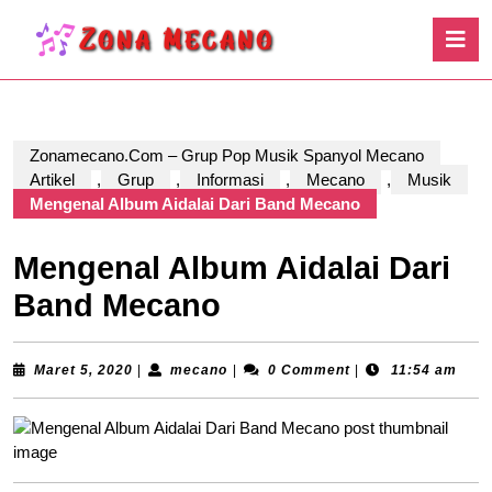
Skip
O
to
B
content
Skip
to
content
Zonamecano.Com – Grup Pop Musik Spanyol Mecano
Artikel
,
Grup
,
Informasi
,
Mecano
,
Musik
Mengenal Album Aidalai Dari Band Mecano
Mengenal Album Aidalai Dari
Band Mecano
Maret
mecano
Maret 5, 2020
|
mecano
|
0 Comment
|
11:54 am
5,
2020