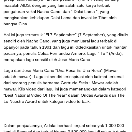
masalah AIDS, dengan yang lain salah satu karya terbaik
pengaturan vokal Nacho Cano, dan “ Dalai Lama ”, yang
mengisahkan kehidupan Dalai Lama dan invasi ke Tibet oleh
bangsa Cina.
Hal ini juga termasuk “El 7 Septiembre” (7 September), yang ditulis
sendiri oleh Nacho Cano, yang juga menjuarai lagu terbaik di
Spanyol pada tahun 1991 dan lagu ini didedikasikan untuk mantan
pacarnya, penulis Coloa Fernandez Armero. Lagu “ Tu ” (Anda),
merupakan lagu sensitif oleh Jose Maria Cano.
Lagu dari Jose Maria Cano “Una Rosa Es Una Rosa” (Mawar
adalah mawar). Lagu ini sendiri terinspirasi oleh kalimat terkenal
dari seorang penulis bernama Gertrude Stein : Mawar adalah
mawar. Klip video dari lagu ini juga memenangkan dalam kategori
“Best National Video Of The Year” dalam Ondas Awards dan The
Lo Nuestro Award untuk kategori video terbaik.
Dalam penjualannya, Aidalai berhasil terjual sebanyak 1.000.000
kopi di Spanyol dan terjual hingga 3.500.000 kopi di seluruh dunia.