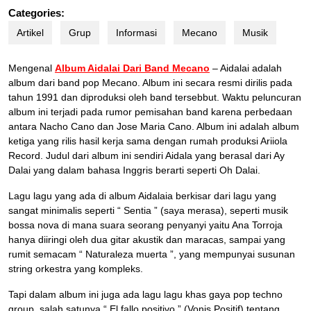
Categories:
Artikel
Grup
Informasi
Mecano
Musik
Mengenal
Album Aidalai Dari Band Mecano
– Aidalai adalah
album dari band pop Mecano. Album ini secara resmi dirilis pada
tahun 1991 dan diproduksi oleh band tersebbut. Waktu peluncuran
album ini terjadi pada rumor pemisahan band karena perbedaan
antara Nacho Cano dan Jose Maria Cano. Album ini adalah album
ketiga yang rilis hasil kerja sama dengan rumah produksi Ariiola
Record. Judul dari album ini sendiri Aidala yang berasal dari Ay
Dalai yang dalam bahasa Inggris berarti seperti Oh Dalai.
Lagu lagu yang ada di album Aidalaia berkisar dari lagu yang
sangat minimalis seperti “ Sentia ” (saya merasa), seperti musik
bossa nova di mana suara seorang penyanyi yaitu Ana Torroja
hanya diiringi oleh dua gitar akustik dan maracas, sampai yang
rumit semacam “ Naturaleza muerta ”, yang mempunyai susunan
string orkestra yang kompleks.
Tapi dalam album ini juga ada lagu lagu khas gaya pop techno
group, salah satunya “ El fallo positivo ” (Vonis Positif) tentang