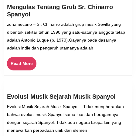
Mengulas Tentang Grub Sr. Chinarro
Mengulas
Spanyol
Tentang
zonamecano – Sr. Chinarro adalah grup musik Sevilla yang
Grub
dibentuk sekitar tahun 1990 yang satu-satunya anggota tetap
Sr.
adalah Antonio Luque (b. 1970).Gayanya pada dasarnya
Chinarro
adalah indie dan pengaruh utamanya adalah
Spanyol
Read
Read More
More
Evolus
Evolusi Musik Sejarah Musik Spanyol
Musik
Evolusi Musik Sejarah Musik Spanyol – Tidak mengherankan
Sejara
bahwa evolusi musik Spanyol sama luas dan beragamnya
Musik
dengan sejarah Spanyol. Tidak ada negara Eropa lain yang
Spanyo
menawarkan perpaduan unik dari elemen