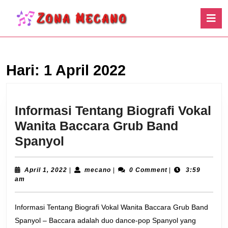
Skip
O
to
B
content
Skip
to
content
Hari:
1 April 2022
Informasi Tentang Biografi Vokal
Wanita Baccara Grub Band
Informasi
Spanyol
Tentang
Biografi
April
mecano
April 1, 2022
|
mecano
|
0 Comment
|
3:59
1,
am
Vokal
2022
Wanita
Informasi Tentang Biografi Vokal Wanita Baccara Grub Band
Baccara
Spanyol – Baccara adalah duo dance-pop Spanyol yang