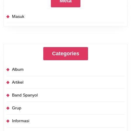
Meta
Masuk
Categories
Album
Artikel
Band Spanyol
Grup
Informasi