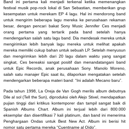
Band ini pertama kali menjadi terkenal ketika memenangkan
festival musik pop-rock lokal di San Sebastian, memberikan grup
kesempatan untuk merekam EP 4 lagu. Hal ini mendorong band
untuk mengirim beberapa lagu mereka ke perusahaan rekaman
besar, dengan pencari bakat Sony Music Jennifer Ces menjadi
orang pertama yang tertarik pada band setelah hanya
mendengarkan salah satu lagu band. Dia mendesak mereka untuk
mengirimkan lebih banyak lagu mereka untuk melihat apakah
mereka memiliki cukup bahan untuk sebuah LP. Setelah menyusun
dan mengirimkan lebih dari 20 lagu dalam waktu yang sangat
singkat, Ces bereaksi sangat positif dan menandatangani band
untuk Epic Records, anak perusahaan Sony. Manolo Moreno,
salah satu manajer Epic saat itu, dilaporkan mengatakan setelah
mendengarkan beberapa materi band: “Ini adalah Mecano baru”.
Pada tahun 1998, La Oreja de Van Gogh merilis album debutnya
Dile al sol (Tell the Sun), diproduksi oleh Alejo Stivel, mendapatkan
pujian tinggi dari kritikus kontemporer dan tampil sangat baik di
Spanish Albums Chart. Album ini terjual lebih dari 800.000
eksemplar dan disertifikasi 7 kali platinum, dan band ini menerima
Penghargaan Ondas untuk Best New Act. Album ini berisi hit
nomor satu pertama mereka “Cuentname al Oído”.