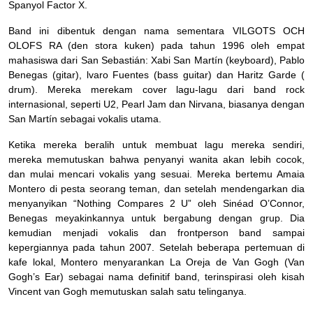
Spanyol Factor X.
Band ini dibentuk dengan nama sementara VILGOTS OCH
OLOFS RA (den stora kuken) pada tahun 1996 oleh empat
mahasiswa dari San Sebastián: Xabi San Martín (keyboard), Pablo
Benegas (gitar), lvaro Fuentes (bass guitar) dan Haritz Garde (
drum). Mereka merekam cover lagu-lagu dari band rock
internasional, seperti U2, Pearl Jam dan Nirvana, biasanya dengan
San Martín sebagai vokalis utama.
Ketika mereka beralih untuk membuat lagu mereka sendiri,
mereka memutuskan bahwa penyanyi wanita akan lebih cocok,
dan mulai mencari vokalis yang sesuai. Mereka bertemu Amaia
Montero di pesta seorang teman, dan setelah mendengarkan dia
menyanyikan “Nothing Compares 2 U” oleh Sinéad O’Connor,
Benegas meyakinkannya untuk bergabung dengan grup. Dia
kemudian menjadi vokalis dan frontperson band sampai
kepergiannya pada tahun 2007. Setelah beberapa pertemuan di
kafe lokal, Montero menyarankan La Oreja de Van Gogh (Van
Gogh’s Ear) sebagai nama definitif band, terinspirasi oleh kisah
Vincent van Gogh memutuskan salah satu telinganya.