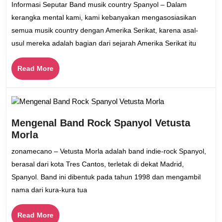
Informasi Seputar Band musik country Spanyol – Dalam
Band
kerangka mental kami, kami kebanyakan mengasosiasikan
Musik
semua musik country dengan Amerika Serikat, karena asal-
Country
usul mereka adalah bagian dari sejarah Amerika Serikat itu
Spanyol
Read
Read More
More
Mengenal Band Rock Spanyol Vetusta
Mengenal
Morla
Band
zonamecano – Vetusta Morla adalah band indie-rock Spanyol,
Rock
berasal dari kota Tres Cantos, terletak di dekat Madrid,
Spanyol
Spanyol. Band ini dibentuk pada tahun 1998 dan mengambil
Vetusta
nama dari kura-kura tua
Morla
Read
Read More