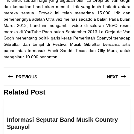
lirik untuk sebuah lagu yang digubah oleh La Oreja de Van Gogh
dan kemudian band akan memilih lirik yang lebih baik di antara
mereka semua. Proyek ini telah menerima 15.000 lirik dan
pemenangnya adalah Otra vez me has sacado a balar. Pada bulan
Maret 2013, band ini mengambil video di saluran VEVO resmi
mereka di YouTube.Pada bulan September 2013 La Oreja de Van
Gogh menentang politik garis keras Pemerintah Spanyol terhadap
Gibraltar dan tampil di Festival Musik Gibraltar bersama artis
papan atas termasuk Emeli Sandé, Texas dan Olly Murs, untuk
menghibur 10.000 penonton.
Navigasi
PREVIOUS
NEXT
pos
Related Post
Previous
Next
post:
post:
Informasi Seputar Band Musik Country
Informasi
Spanyol
Seputar