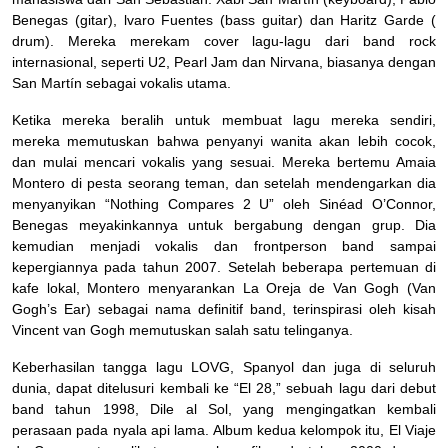
Benegas (gitar), lvaro Fuentes (bass guitar) dan Haritz Garde (
drum). Mereka merekam cover lagu-lagu dari band rock
internasional, seperti U2, Pearl Jam dan Nirvana, biasanya dengan
San Martín sebagai vokalis utama.
Ketika mereka beralih untuk membuat lagu mereka sendiri,
mereka memutuskan bahwa penyanyi wanita akan lebih cocok,
dan mulai mencari vokalis yang sesuai. Mereka bertemu Amaia
Montero di pesta seorang teman, dan setelah mendengarkan dia
menyanyikan “Nothing Compares 2 U” oleh Sinéad O’Connor,
Benegas meyakinkannya untuk bergabung dengan grup. Dia
kemudian menjadi vokalis dan frontperson band sampai
kepergiannya pada tahun 2007. Setelah beberapa pertemuan di
kafe lokal, Montero menyarankan La Oreja de Van Gogh (Van
Gogh’s Ear) sebagai nama definitif band, terinspirasi oleh kisah
Vincent van Gogh memutuskan salah satu telinganya.
Keberhasilan tangga lagu LOVG, Spanyol dan juga di seluruh
dunia, dapat ditelusuri kembali ke “El 28,” sebuah lagu dari debut
band tahun 1998, Dile al Sol, yang mengingatkan kembali
perasaan pada nyala api lama. Album kedua kelompok itu, El Viaje