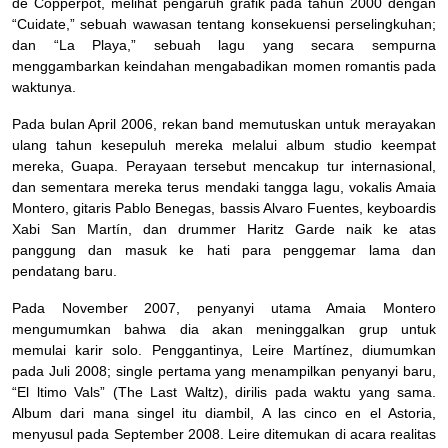
de Copperpot, melihat pengaruh grafik pada tahun 2000 dengan
“Cuidate,” sebuah wawasan tentang konsekuensi perselingkuhan;
dan “La Playa,” sebuah lagu yang secara sempurna
menggambarkan keindahan mengabadikan momen romantis pada
waktunya.
Pada bulan April 2006, rekan band memutuskan untuk merayakan
ulang tahun kesepuluh mereka melalui album studio keempat
mereka, Guapa. Perayaan tersebut mencakup tur internasional,
dan sementara mereka terus mendaki tangga lagu, vokalis Amaia
Montero, gitaris Pablo Benegas, bassis Alvaro Fuentes, keyboardis
Xabi San Martín, dan drummer Haritz Garde naik ke atas
panggung dan masuk ke hati para penggemar lama dan
pendatang baru.
Pada November 2007, penyanyi utama Amaia Montero
mengumumkan bahwa dia akan meninggalkan grup untuk
memulai karir solo. Penggantinya, Leire Martínez, diumumkan
pada Juli 2008; single pertama yang menampilkan penyanyi baru,
“El ltimo Vals” (The Last Waltz), dirilis pada waktu yang sama.
Album dari mana singel itu diambil, A las cinco en el Astoria,
menyusul pada September 2008. Leire ditemukan di acara realitas