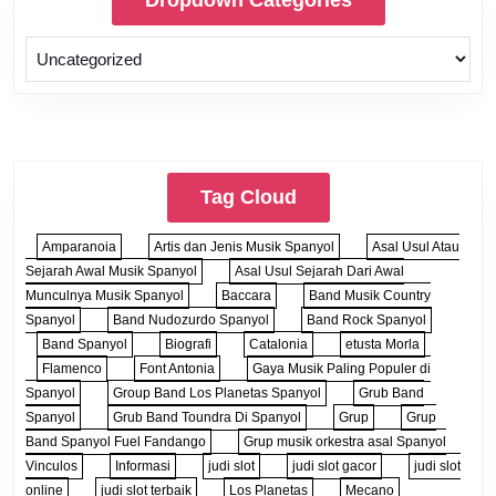
Tag Cloud
Amparanoia
Artis dan Jenis Musik Spanyol
Asal Usul Atau
Sejarah Awal Musik Spanyol
Asal Usul Sejarah Dari Awal
Munculnya Musik Spanyol
Baccara
Band Musik Country
Spanyol
Band Nudozurdo Spanyol
Band Rock Spanyol
Band Spanyol
Biografi
Catalonia
etusta Morla
Flamenco
Font Antonia
Gaya Musik Paling Populer di
Spanyol
Group Band Los Planetas Spanyol
Grub Band
Spanyol
Grub Band Toundra Di Spanyol
Grup
Grup
Band Spanyol Fuel Fandango
Grup musik orkestra asal Spanyol
Vinculos
Informasi
judi slot
judi slot gacor
judi slot
online
judi slot terbaik
Los Planetas
Mecano