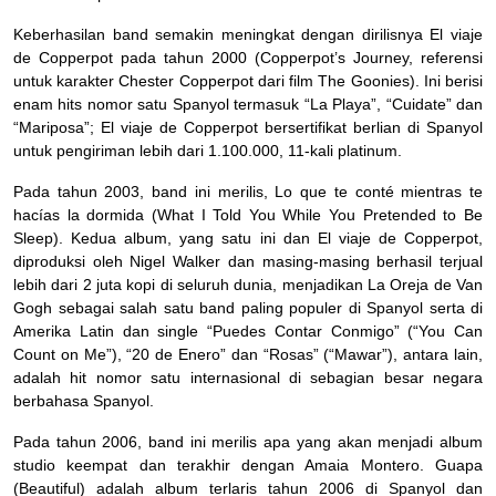
Keberhasilan band semakin meningkat dengan dirilisnya El viaje
de Copperpot pada tahun 2000 (Copperpot’s Journey, referensi
untuk karakter Chester Copperpot dari film The Goonies). Ini berisi
enam hits nomor satu Spanyol termasuk “La Playa”, “Cuidate” dan
“Mariposa”; El viaje de Copperpot bersertifikat berlian di Spanyol
untuk pengiriman lebih dari 1.100.000, 11-kali platinum.
Pada tahun 2003, band ini merilis, Lo que te conté mientras te
hacías la dormida (What I Told You While You Pretended to Be
Sleep). Kedua album, yang satu ini dan El viaje de Copperpot,
diproduksi oleh Nigel Walker dan masing-masing berhasil terjual
lebih dari 2 juta kopi di seluruh dunia, menjadikan La Oreja de Van
Gogh sebagai salah satu band paling populer di Spanyol serta di
Amerika Latin dan single “Puedes Contar Conmigo” (“You Can
Count on Me”), “20 de Enero” dan “Rosas” (“Mawar”), antara lain,
adalah hit nomor satu internasional di sebagian besar negara
berbahasa Spanyol.
Pada tahun 2006, band ini merilis apa yang akan menjadi album
studio keempat dan terakhir dengan Amaia Montero. Guapa
(Beautiful) adalah album terlaris tahun 2006 di Spanyol dan