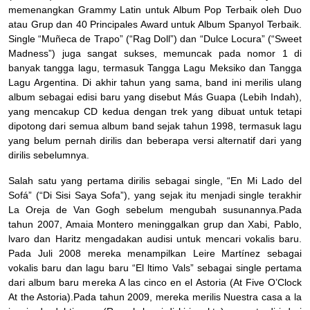
memenangkan Grammy Latin untuk Album Pop Terbaik oleh Duo
atau Grup dan 40 Principales Award untuk Album Spanyol Terbaik.
Single “Muñeca de Trapo” (“Rag Doll”) dan “Dulce Locura” (“Sweet
Madness”) juga sangat sukses, memuncak pada nomor 1 di
banyak tangga lagu, termasuk Tangga Lagu Meksiko dan Tangga
Lagu Argentina. Di akhir tahun yang sama, band ini merilis ulang
album sebagai edisi baru yang disebut Más Guapa (Lebih Indah),
yang mencakup CD kedua dengan trek yang dibuat untuk tetapi
dipotong dari semua album band sejak tahun 1998, termasuk lagu
yang belum pernah dirilis dan beberapa versi alternatif dari yang
dirilis sebelumnya.
Salah satu yang pertama dirilis sebagai single, “En Mi Lado del
Sofá” (“Di Sisi Saya Sofa”), yang sejak itu menjadi single terakhir
La Oreja de Van Gogh sebelum mengubah susunannya.Pada
tahun 2007, Amaia Montero meninggalkan grup dan Xabi, Pablo,
lvaro dan Haritz mengadakan audisi untuk mencari vokalis baru.
Pada Juli 2008 mereka menampilkan Leire Martínez sebagai
vokalis baru dan lagu baru “El ltimo Vals” sebagai single pertama
dari album baru mereka A las cinco en el Astoria (At Five O’Clock
At the Astoria).Pada tahun 2009, mereka merilis Nuestra casa a la