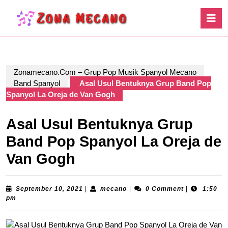
Skip
O
to
B
content
Skip
to
content
Zonamecano.Com – Grup Pop Musik Spanyol Mecano
Band Spanyol
Asal Usul Bentuknya Grup Band Pop
Spanyol La Oreja de Van Gogh
Asal Usul Bentuknya Grup
Band Pop Spanyol La Oreja de
Van Gogh
September
mecano
September 10, 2021
|
mecano
|
0 Comment
|
1:50
10,
pm
2021