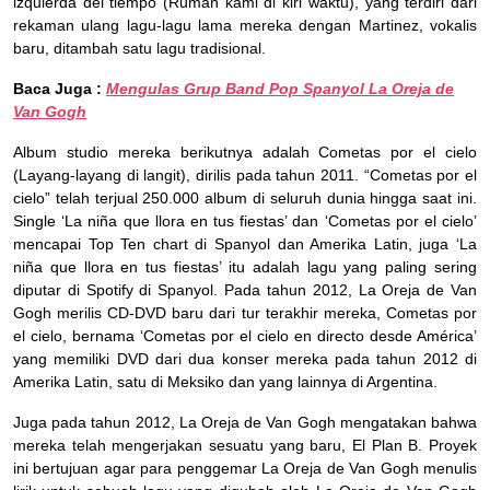
izquierda del tiempo (Rumah kami di kiri waktu), yang terdiri dari
rekaman ulang lagu-lagu lama mereka dengan Martinez, vokalis
baru, ditambah satu lagu tradisional.
Baca Juga :
Mengulas Grup Band Pop Spanyol La Oreja de
Van Gogh
Album studio mereka berikutnya adalah Cometas por el cielo
(Layang-layang di langit), dirilis pada tahun 2011. “Cometas por el
cielo” telah terjual 250.000 album di seluruh dunia hingga saat ini.
Single ‘La niña que llora en tus fiestas’ dan ‘Cometas por el cielo’
mencapai Top Ten chart di Spanyol dan Amerika Latin, juga ‘La
niña que llora en tus fiestas’ itu adalah lagu yang paling sering
diputar di Spotify di Spanyol. Pada tahun 2012, La Oreja de Van
Gogh merilis CD-DVD baru dari tur terakhir mereka, Cometas por
el cielo, bernama ‘Cometas por el cielo en directo desde América’
yang memiliki DVD dari dua konser mereka pada tahun 2012 di
Amerika Latin, satu di Meksiko dan yang lainnya di Argentina.
Juga pada tahun 2012, La Oreja de Van Gogh mengatakan bahwa
mereka telah mengerjakan sesuatu yang baru, El Plan B. Proyek
ini bertujuan agar para penggemar La Oreja de Van Gogh menulis