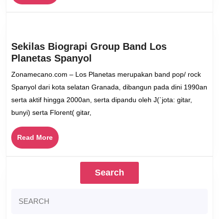
More
Sekilas Biograpi Group Band Los
Sekilas
Planetas Spanyol
Biograpi
Zonamecano.com – Los Planetas merupakan band pop/ rock
Group
Spanyol dari kota selatan Granada, dibangun pada dini 1990an
Band
serta aktif hingga 2000an, serta dipandu oleh J(`jota: gitar,
Los
bunyi) serta Florent( gitar,
Planetas
Spanyol
Read
Read More
More
Search
Search
for: