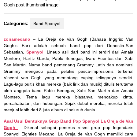
Categories:
Band Spanyol
zonamecano
– La Oreja de Van Gogh (Bahasa Inggris: Van
Gogh’s Ear) adalah sebuah band pop dari Donostia-San
Sebastian,
Spanyol
. Lineup asli dari band ini terdiri dari Amaia
Montero, Harítz Garde, Pablo Benegas, lvaro Fuentes dan Xabi
San Martín. Nama band pemenang Grammy Latin dan nominasi
Grammy mengacu pada pelukis pasca-impresionis terkenal
Vincent van Gogh yang memotong cuping telinganya sendiri.
Lagu-lagu puitis khas mereka (baik lirik dan musik) ditulis terutama
oleh anggota band Pablo Benegas, Xabi San Martín dan Amaia
Montero. Tema lagu mereka biasanya mencakup cinta,
persahabatan, dan hubungan. Sejak debut mereka, mereka telah
menjual lebih dari 8 juta album di seluruh dunia.
Asal Usul Bentuknya Grup Band Pop Spanyol La Oreja de Van
Gogh
– Dikenal sebagai penerus resmi grup pop legendaris
Spanyol Eighties Mecano, La Oreja de Van Gogh memiliki cara