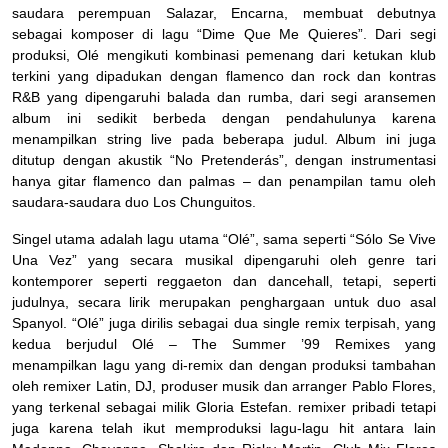
saudara perempuan Salazar, Encarna, membuat debutnya
sebagai komposer di lagu “Dime Que Me Quieres”. Dari segi
produksi, Olé mengikuti kombinasi pemenang dari ketukan klub
terkini yang dipadukan dengan flamenco dan rock dan kontras
R&B yang dipengaruhi balada dan rumba, dari segi aransemen
album ini sedikit berbeda dengan pendahulunya karena
menampilkan string live pada beberapa judul. Album ini juga
ditutup dengan akustik “No Pretenderás”, dengan instrumentasi
hanya gitar flamenco dan palmas – dan penampilan tamu oleh
saudara-saudara duo Los Chunguitos.
Singel utama adalah lagu utama “Olé”, sama seperti “Sólo Se Vive
Una Vez” yang secara musikal dipengaruhi oleh genre tari
kontemporer seperti reggaeton dan dancehall, tetapi, seperti
judulnya, secara lirik merupakan penghargaan untuk duo asal
Spanyol. “Olé” juga dirilis sebagai dua single remix terpisah, yang
kedua berjudul Olé – The Summer ’99 Remixes yang
menampilkan lagu yang di-remix dan dengan produksi tambahan
oleh remixer Latin, DJ, produser musik dan arranger Pablo Flores,
yang terkenal sebagai milik Gloria Estefan. remixer pribadi tetapi
juga karena telah ikut memproduksi lagu-lagu hit antara lain