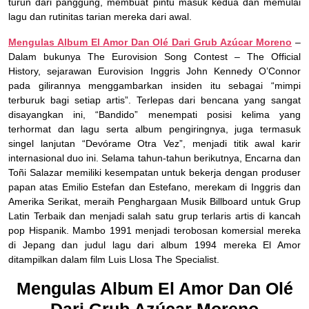
turun dari panggung, membuat pintu masuk kedua dan memulai
lagu dan rutinitas tarian mereka dari awal.
Mengulas Album El Amor Dan Olé Dari Grub Azúcar Moreno
–
Dalam bukunya The Eurovision Song Contest – The Official
History, sejarawan Eurovision Inggris John Kennedy O’Connor
pada gilirannya menggambarkan insiden itu sebagai “mimpi
terburuk bagi setiap artis”. Terlepas dari bencana yang sangat
disayangkan ini, “Bandido” menempati posisi kelima yang
terhormat dan lagu serta album pengiringnya, juga termasuk
singel lanjutan “Devórame Otra Vez”, menjadi titik awal karir
internasional duo ini. Selama tahun-tahun berikutnya, Encarna dan
Toñi Salazar memiliki kesempatan untuk bekerja dengan produser
papan atas Emilio Estefan dan Estefano, merekam di Inggris dan
Amerika Serikat, meraih Penghargaan Musik Billboard untuk Grup
Latin Terbaik dan menjadi salah satu grup terlaris artis di kancah
pop Hispanik. Mambo 1991 menjadi terobosan komersial mereka
di Jepang dan judul lagu dari album 1994 mereka El Amor
ditampilkan dalam film Luis Llosa The Specialist.
Mengulas Album El Amor Dan Olé