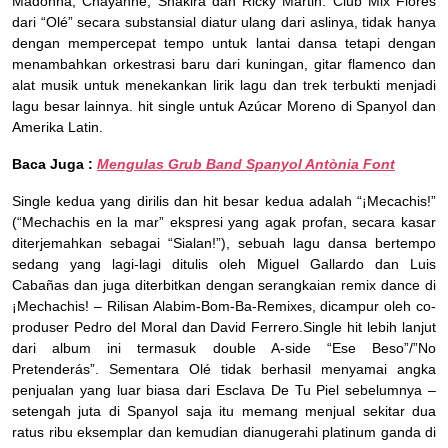
Madonna, Chayanne, Shakira dan Ricky Martin. Club Mix Flores
dari “Olé” secara substansial diatur ulang dari aslinya, tidak hanya
dengan mempercepat tempo untuk lantai dansa tetapi dengan
menambahkan orkestrasi baru dari kuningan, gitar flamenco dan
alat musik untuk menekankan lirik lagu dan trek terbukti menjadi
lagu besar lainnya. hit single untuk Azúcar Moreno di Spanyol dan
Amerika Latin.
Baca Juga :
Mengulas Grub Band Spanyol Antònia Font
Single kedua yang dirilis dan hit besar kedua adalah “¡Mecachis!”
(“Mechachis en la mar” ekspresi yang agak profan, secara kasar
diterjemahkan sebagai “Sialan!”), sebuah lagu dansa bertempo
sedang yang lagi-lagi ditulis oleh Miguel Gallardo dan Luis
Cabañas dan juga diterbitkan dengan serangkaian remix dance di
¡Mechachis! – Rilisan Alabim-Bom-Ba-Remixes, dicampur oleh co-
produser Pedro del Moral dan David Ferrero.Single hit lebih lanjut
dari album ini termasuk double A-side “Ese Beso”/”No
Pretenderás”. Sementara Olé tidak berhasil menyamai angka
penjualan yang luar biasa dari Esclava De Tu Piel sebelumnya –
setengah juta di Spanyol saja itu memang menjual sekitar dua
ratus ribu eksemplar dan kemudian dianugerahi platinum ganda di