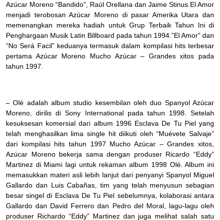
Azúcar Moreno “Bandido”, Raúl Orellana dan Jaime Stinus.El Amor
menjadi terobosan Azúcar Moreno di pasar Amerika Utara dan
memenangkan mereka hadiah untuk Grup Terbaik Tahun Ini di
Penghargaan Musik Latin Billboard pada tahun 1994.”El Amor” dan
“No Será Facil” keduanya termasuk dalam kompilasi hits terbesar
pertama Azúcar Moreno Mucho Azúcar – Grandes xitos pada
tahun 1997.
– Olé adalah album studio kesembilan oleh duo Spanyol Azúcar
Moreno, dirilis di Sony International pada tahun 1998. Setelah
kesuksesan komersial dari album 1996 Esclava De Tu Piel yang
telah menghasilkan lima single hit diikuti oleh “Muévete Salvaje”
dari kompilasi hits tahun 1997 Mucho Azúcar – Grandes xitos,
Azúcar Moreno bekerja sama dengan produser Ricardo “Eddy”
Martinez di Miami lagi untuk rekaman album 1998 Olé. Album ini
memasukkan materi asli lebih lanjut dari penyanyi Spanyol Miguel
Gallardo dan Luis Cabañas, tim yang telah menyusun sebagian
besar singel di Esclava De Tu Piel sebelumnya, kolaborasi antara
Gallardo dan David Ferrero dan Pedro del Moral, lagu-lagu oleh
produser Richardo “Eddy” Martinez dan juga melihat salah satu