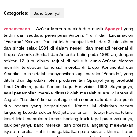
Categories:
Band Spanyol
zonamecano
– Azúcar Moreno adalah duo musik
Spanyol
yang
terdiri dari saudara perempuan Antonia “Toñi” dan Encarnación
“Encarna” Salazar. Duo ini telah menjual lebih dari 3 juta album
dan single sejak 1984 di dalam negeri, dan menjadi terkenal di
Eropa, Amerika Serikat dan Amerika Latin pada 1990-an, dengan
sekitar 12 juta album terjual di seluruh dunia.Azúcar Moreno
memiliki terobosan komersial mereka di Eropa Kontinental dan
Amerika Latin setelah menyanyikan lagu mereka “Bandido”, yang
ditulis dan diproduksi oleh produser tari Spanyol yang produktif
Raul Orellana, pada Kontes Lagu Eurovision 1990. Sayangnya,
awal penampilan mereka dirusak oleh masalah suara. di arena di
Zagreb. “Bandido” keluar sebagai entri nomor satu dari dua puluh
dua negara yang berpartisipasi. Kontes ini disiarkan secara
langsung kepada sekitar 500 juta penonton – tetapi karena teknisi
kaset tidak memulai rekaman backing track tepat pada waktunya,
baik penyanyi, band mereka, dan orkestra langsung melewatkan
isyarat mereka. Hal ini mengakibatkan para suster akhirnya harus