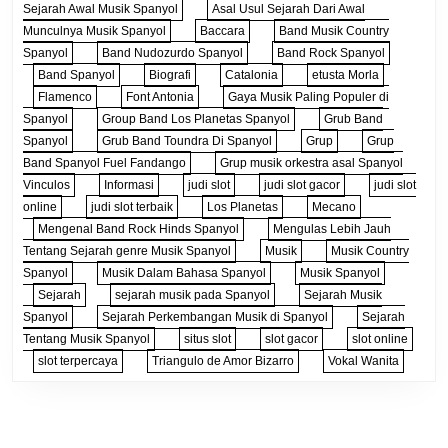
Sejarah Awal Musik Spanyol
Asal Usul Sejarah Dari Awal
Munculnya Musik Spanyol
Baccara
Band Musik Country
Spanyol
Band Nudozurdo Spanyol
Band Rock Spanyol
Band Spanyol
Biografi
Catalonia
etusta Morla
Flamenco
Font Antonia
Gaya Musik Paling Populer di
Spanyol
Group Band Los Planetas Spanyol
Grub Band
Spanyol
Grub Band Toundra Di Spanyol
Grup
Grup
Band Spanyol Fuel Fandango
Grup musik orkestra asal Spanyol
Vinculos
Informasi
judi slot
judi slot gacor
judi slot
online
judi slot terbaik
Los Planetas
Mecano
Mengenal Band Rock Hinds Spanyol
Mengulas Lebih Jauh
Tentang Sejarah genre Musik Spanyol
Musik
Musik Country
Spanyol
Musik Dalam Bahasa Spanyol
Musik Spanyol
Sejarah
sejarah musik pada Spanyol
Sejarah Musik
Spanyol
Sejarah Perkembangan Musik di Spanyol
Sejarah
Tentang Musik Spanyol
situs slot
slot gacor
slot online
slot terpercaya
Triangulo de Amor Bizarro
Vokal Wanita