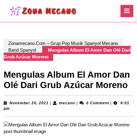
Skip
O
to
B
content
Skip
to
content
Zonamecano.Com – Grup Pop Musik Spanyol Mecano
Band Spanyol
Mengulas Album El Amor Dan Olé Dari
Grub Azúcar Moreno
Mengulas Album El Amor Dan
Olé Dari Grub Azúcar Moreno
November
mecano
November 20, 2021
|
mecano
|
0 Comment
|
6:01
20,
pm
2021