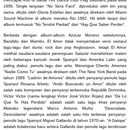
mencapai #50 di daftar Hot Dance Club Play Billboard pada awal
1995. Single lanjutan “No Será Facil”, diproduksi oleh tim yang
sama, ditulis oleh Gloria Estefan dan awalnya direkam oleh Miami
Sound Machine di album mereka Rio 1982. Hit lebih lanjut dari
album termasuk “No Tendré Piedad” dan “Hay Que Saber Perder”.
Berbeda dengan album-album Azúcar Moreno sebelumnya,
Bandido dan Mambo, El Amor tidak menyertakan versi sampul
lagu-lagu dari dunia rock dan pop Anglosaxon, tetapi El Amor
melihat saudara-saudara perempuan Salazár menafsirkan materi
oleh beberapa kancah musik Spanyol dan Amerika Latin yang
paling diakui. penulis lagu dan artis. Merengue Cherito Jimenez
“Nadie Como Tu” awalnya direkam oleh The New York Band pada
tahun 1989. “Ladrón de Amores” ditulis oleh penyanyi-penulis lagu
Spanyol Rosana Arbelo. “Ando Buscando un Amor” ditulis oleh
salah satu komposer dan penyanyi terkemuka Republik Dominika,
Victor Victor (nama lengkap Victor José Victor Rojas) dan “De Lo
Que Te Has Perdido” adalah salah satu lagu khas penyanyi
Meksiko legendaris Marco Antonio Muñiz . “Desnúdate,
Desnúdame” awalnya adalah salah satu hits terbesar penyanyi-
penulis lagu Spanyol Miguel Gallardo di tahun 1970-an. “A Galope”
adalah kolaborasi baru antara Gallardo dan penulis lagu terobosan