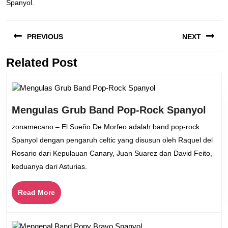
Spanyol.
Navigasi
PREVIOUS
NEXT
pos
Related Post
Previous
Next
post:
post:
Men
Mengulas Grub Band Pop-Rock Spanyol
Gru
zonamecano – El Sueño De Morfeo adalah band pop-rock
Ban
Spanyol dengan pengaruh celtic yang disusun oleh Raquel del
Pop-
Rosario dari Kepulauan Canary, Juan Suarez dan David Feito,
Roc
keduanya dari Asturias.
Span
Read
Read More
More