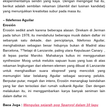
eksperimentalnya sendiri yang kaya. Dengan mengingat hal itu,
berikut adalah sembilan rekaman (diambil dari lusinan kandidat)
yang menunjukkan kreativitas subur pada masa itu.
– Ildefenso Aguilar
Erosión
Erosión sedikit aneh karena beberapa alasan. Direkam di Jerman
pada tahun 1978, itu mendahului beberapa musik dalam daftar ini
sebanyak satu dekade, dan penciptanya, Ildefonso Aguilar,
menghabiskan sebagian besar hidupnya bukan di Madrid atau
Barcelona, ??tetapi di Lanzarote, paling utara Kepulauan Canary. ,
di lepas pantai Maroko. Mahakarya kultus ini menggunakan
synthesizer Moog untuk melukis sapuan kuas yang luas di atas
rekaman lingkungan dari elemen-elemen yang dibuat di Lanzarote
untuk menghasilkan suara ekspresif yang mencolok yang
memungkiri latar belakang Aguilar sebagai seorang pelukis.
Berputar-putar, megah dan intens, Erosión menangkap keindahan
yang liar dan terisolasi dari rumah vulkanik Aguilar. Dan dengan
melakukan itu, ini menggambarkan karya banyak seniman lain
dalam daftar ini.
Baca Juga :
Mengulas sejarah pop Spanyol dalam 10 lagu