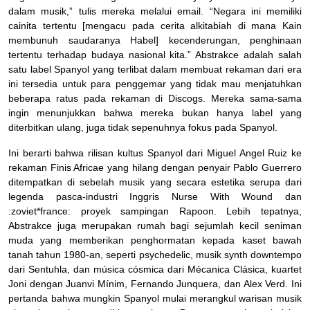
dalam musik,” tulis mereka melalui email. “Negara ini memiliki
cainita tertentu [mengacu pada cerita alkitabiah di mana Kain
membunuh saudaranya Habel] kecenderungan, penghinaan
tertentu terhadap budaya nasional kita.” Abstrakce adalah salah
satu label Spanyol yang terlibat dalam membuat rekaman dari era
ini tersedia untuk para penggemar yang tidak mau menjatuhkan
beberapa ratus pada rekaman di Discogs. Mereka sama-sama
ingin menunjukkan bahwa mereka bukan hanya label yang
diterbitkan ulang, juga tidak sepenuhnya fokus pada Spanyol.
Ini berarti bahwa rilisan kultus Spanyol dari Miguel Angel Ruiz ke
rekaman Finis Africae yang hilang dengan penyair Pablo Guerrero
ditempatkan di sebelah musik yang secara estetika serupa dari
legenda pasca-industri Inggris Nurse With Wound dan
:zoviet*france: proyek sampingan Rapoon. Lebih tepatnya,
Abstrakce juga merupakan rumah bagi sejumlah kecil seniman
muda yang memberikan penghormatan kepada kaset bawah
tanah tahun 1980-an, seperti psychedelic, musik synth downtempo
dari Sentuhla, dan música cósmica dari Mécanica Clásica, kuartet
Joni dengan Juanvi Mínim, Fernando Junquera, dan Alex Verd. Ini
pertanda bahwa mungkin Spanyol mulai merangkul warisan musik