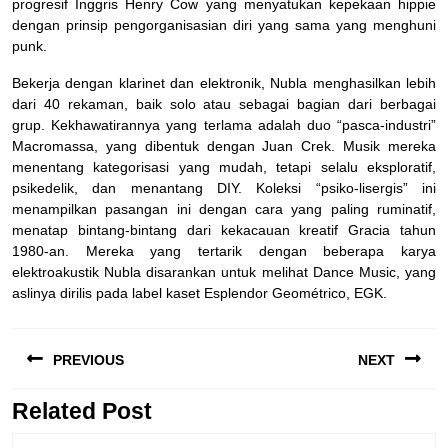
progresif Inggris Henry Cow yang menyatukan kepekaan hippie
dengan prinsip pengorganisasian diri yang sama yang menghuni
punk.
Bekerja dengan klarinet dan elektronik, Nubla menghasilkan lebih
dari 40 rekaman, baik solo atau sebagai bagian dari berbagai
grup. Kekhawatirannya yang terlama adalah duo “pasca-industri”
Macromassa, yang dibentuk dengan Juan Crek. Musik mereka
menentang kategorisasi yang mudah, tetapi selalu eksploratif,
psikedelik, dan menantang DIY. Koleksi “psiko-lisergis” ini
menampilkan pasangan ini dengan cara yang paling ruminatif,
menatap bintang-bintang dari kekacauan kreatif Gracia tahun
1980-an. Mereka yang tertarik dengan beberapa karya
elektroakustik Nubla disarankan untuk melihat Dance Music, yang
aslinya dirilis pada label kaset Esplendor Geométrico, EGK.
Navigasi
PREVIOUS
NEXT
pos
Related Post
Previous
Next
post:
post: