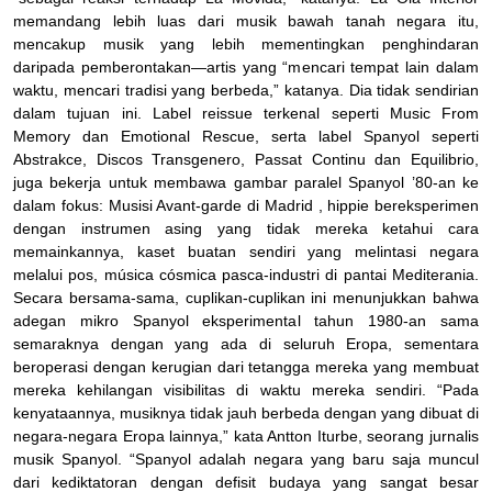
memandang lebih luas dari musik bawah tanah negara itu,
mencakup musik yang lebih mementingkan penghindaran
daripada pemberontakan—artis yang “mencari tempat lain dalam
waktu, mencari tradisi yang berbeda,” katanya. Dia tidak sendirian
dalam tujuan ini. Label reissue terkenal seperti Music From
Memory dan Emotional Rescue, serta label Spanyol seperti
Abstrakce, Discos Transgenero, Passat Continu dan Equilibrio,
juga bekerja untuk membawa gambar paralel Spanyol ’80-an ke
dalam fokus: Musisi Avant-garde di Madrid , hippie bereksperimen
dengan instrumen asing yang tidak mereka ketahui cara
memainkannya, kaset buatan sendiri yang melintasi negara
melalui pos, música cósmica pasca-industri di pantai Mediterania.
Secara bersama-sama, cuplikan-cuplikan ini menunjukkan bahwa
adegan mikro Spanyol eksperimental tahun 1980-an sama
semaraknya dengan yang ada di seluruh Eropa, sementara
beroperasi dengan kerugian dari tetangga mereka yang membuat
mereka kehilangan visibilitas di waktu mereka sendiri. “Pada
kenyataannya, musiknya tidak jauh berbeda dengan yang dibuat di
negara-negara Eropa lainnya,” kata Antton Iturbe, seorang jurnalis
musik Spanyol. “Spanyol adalah negara yang baru saja muncul
dari kediktatoran dengan defisit budaya yang sangat besar