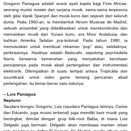
Gregorio Panaguia adalah sosok ayah baptis bagi Finis Africae;
seorang musisi master dan sarjana musik, sama-sama terpesona
oleh gitar klasik Spanyol dan musik kuno dan sejarah dari seluruh
dunia. Pada 1960-an, ia membentuk Atrium Musicae de Madrid,
sebuah ansambel yang didedikasikan untuk merekonstruksi dan
memainkan musik dari Yunani kuno, era Moor Andalusia, dan
bahkan Amerika Selatan pra-kolonial. Pada tahun 1980, ia
memutuskan untuk membuat rekaman “pop” atau, setidaknya,
perkiraannya. Hasilnya adalah Batiscafo, sepotong psychedelia
Iberia berwarna kemerahan yang menyatukan kecintaan
penciptanya pada musik abad pertengahan dan instrumentasi
elektronik. Ditempatkan di suatu tempat antara Tropicália dan
soundtrack untuk video game tentang pencarian abad
pertengahan, itu benar-benar satu-satunya.
– Luis Paniagua
Neptuno
Saudara bungsu Gregorio, Luis (saudara Paniagua lainnya, Carlos
dan Eduardo, juga musisi terkenal) juga memiliki karir musik yang
bertingkat, dimulai dengan grup folk-rock Babia, di mana Luis
Delgado juga bermain. Delgado akan membawa mantan rekan