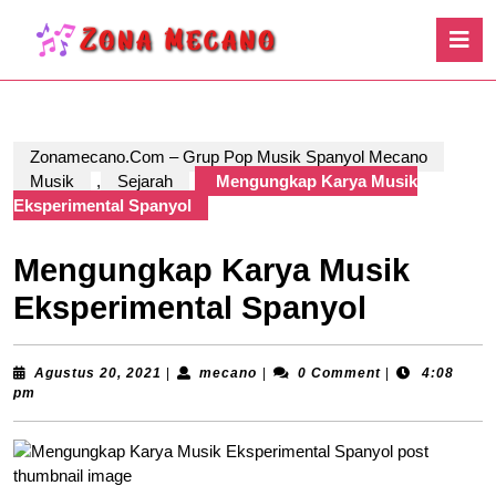
Skip
O
to
B
content
Skip
to
content
Zonamecano.Com – Grup Pop Musik Spanyol Mecano
Musik
,
Sejarah
Mengungkap Karya Musik
Eksperimental Spanyol
Mengungkap Karya Musik
Eksperimental Spanyol
Agustus
mecano
Agustus 20, 2021
|
mecano
|
0 Comment
|
4:08
20,
pm
2021