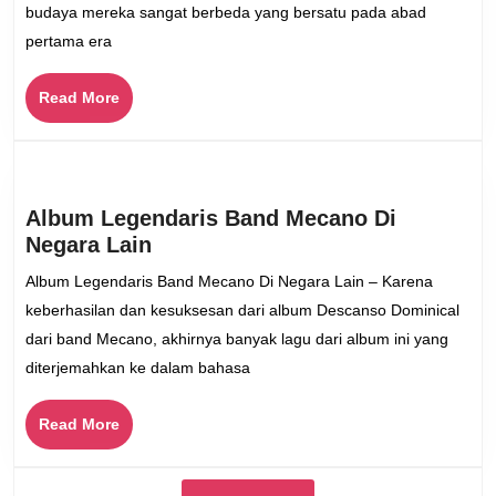
budaya mereka sangat berbeda yang bersatu pada abad
Awal
pertama era
Munculnya
Musik
Read
Read More
Spanyol
More
Album Legendaris Band Mecano Di
Album
Negara Lain
Legendaris
Album Legendaris Band Mecano Di Negara Lain – Karena
Band
keberhasilan dan kesuksesan dari album Descanso Dominical
Mecano
dari band Mecano, akhirnya banyak lagu dari album ini yang
Di
diterjemahkan ke dalam bahasa
Negara
Lain
Read
Read More
More