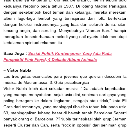
satu bandnya ke daftar El Cometa De Madrid, merilis album solo
keduanya Neptuno pada tahun 1987. Di loteng Madrid Paniagua
dengan sekelompok kecil teman dan keluarga, mereka merekam
album lagu-lagu lembut yang terinspirasi dari folk, bertekstur
dengan koleksi instrumennya yang luas dari seluruh dunia: sitar,
lonceng angin, dan seruling. Menyebutnya “Zaman Baru” hampir
merugikan: kesederhanaan melodi yang naif nyaris tidak menutupi
kedalaman spiritual rekaman itu.
Baca Juga :
Sosial Politik Kontemporer Yang Ada Pada
Perspektif Pink Floyd, 4 Dekade Album Animals
– Víctor Nubla
Las tres guías esenciales para jóvenes que quieran descubrir la
música de Macromassa: 3. Guía psicolisérgica
Víctor Nubla lebih dari sekadar musisi. “Dia adalah kepribadian
yang mampu menyatukan, sejak usia dini, seniman dari gaya yang
paling beragam ke dalam lingkaran, sengaja atau tidak,” kata Eli
Gras dari temannya, yang meninggal tiba-tiba tahun lalu pada usia
63, meninggalkan lubang besar di bawah tanah Barcelona.Seperti
banyak orang di Barcelona, ??Nubla terinspirasi oleh grup Jerman
seperti Cluster dan Can, serta “rock in oposisi” dari seniman grup