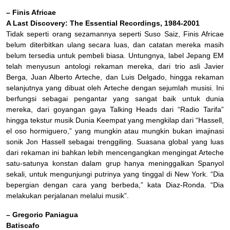
– Finis Africae
A Last Discovery: The Essential Recordings, 1984-2001
Tidak seperti orang sezamannya seperti Suso Saiz, Finis Africae
belum diterbitkan ulang secara luas, dan catatan mereka masih
belum tersedia untuk pembeli biasa. Untungnya, label Jepang EM
telah menyusun antologi rekaman mereka, dari trio asli Javier
Berga, Juan Alberto Arteche, dan Luis Delgado, hingga rekaman
selanjutnya yang dibuat oleh Arteche dengan sejumlah musisi. Ini
berfungsi sebagai pengantar yang sangat baik untuk dunia
mereka, dari goyangan gaya Talking Heads dari “Radio Tarifa”
hingga tekstur musik Dunia Keempat yang mengkilap dari “Hassell,
el oso hormiguero,” yang mungkin atau mungkin bukan imajinasi
sonik Jon Hassell sebagai trenggiling. Suasana global yang luas
dari rekaman ini bahkan lebih mencengangkan mengingat Arteche
satu-satunya konstan dalam grup hanya meninggalkan Spanyol
sekali, untuk mengunjungi putrinya yang tinggal di New York. “Dia
bepergian dengan cara yang berbeda,” kata Diaz-Ronda. “Dia
melakukan perjalanan melalui musik”.
– Gregorio Paniagua
Batiscafo