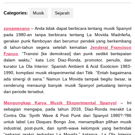
Categories:
Musik
Sejarah
zonamecano
– Anda tidak dapat berbicara tentang musik Spanyol
pada 1980-an tanpa berbicara tentang La Movida Madrileña,
gerakan punk flamboyan dan berumur pendek yang berkembang
di tahun-tahun segera setelah kematian
Jenderal Francisco
Franco
. “Transisi [ke demokrasi] dan punk sedikit bertepatan
dalam waktu,” kata Loïc Diaz-Ronda, promotor, penulis, dan
kurator La Ola Interior: Spanish Ambient & Acid Exoticism 1983-
1990, kompilasi musik eksperimental dari Titik. “Entah bagaimana
ada sinergi di sana.” Namun La Movida tampak begitu besar, ia
cenderung menaungi banyak musik Spanyol petualang lainnya
dari periode tersebut.
Mengungkap Karya Musik Eksperimental Spanyol
– Ini
sebagian mengapa, pada tahun 2018, Diaz-Ronda merakit La
Contra Ola: Synth Wave & Post Punk dari Spanyol 1980?-?86
untuk label Les Disques Bongo Joe, menampilkan pilihan musik
industrial, post-punk, dan synth-wave kelompok yang bertindak
“sebagai reaksi terhadap La Movida,” katanya. La Ola Interior