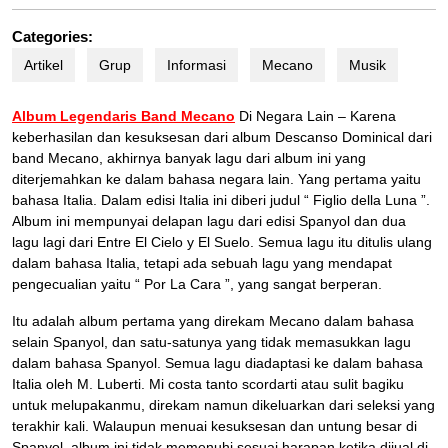
Categories:
Artikel
Grup
Informasi
Mecano
Musik
Album Legendaris Band Mecano
Di Negara Lain – Karena
keberhasilan dan kesuksesan dari album Descanso Dominical dari
band Mecano, akhirnya banyak lagu dari album ini yang
diterjemahkan ke dalam bahasa negara lain. Yang pertama yaitu
bahasa Italia. Dalam edisi Italia ini diberi judul “ Figlio della Luna ”.
Album ini mempunyai delapan lagu dari edisi Spanyol dan dua
lagu lagi dari Entre El Cielo y El Suelo. Semua lagu itu ditulis ulang
dalam bahasa Italia, tetapi ada sebuah lagu yang mendapat
pengecualian yaitu “ Por La Cara ”, yang sangat berperan.
Itu adalah album pertama yang direkam Mecano dalam bahasa
selain Spanyol, dan satu-satunya yang tidak memasukkan lagu
dalam bahasa Spanyol. Semua lagu diadaptasi ke dalam bahasa
Italia oleh M. Luberti. Mi costa tanto scordarti atau sulit bagiku
untuk melupakanmu, direkam namun dikeluarkan dari seleksi yang
terakhir kali. Walaupun menuai kesuksesan dan untung besar di
Spanyol, album ini tidak memenuhi sesuai harapan ketika dijual di