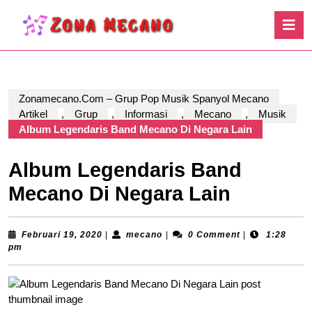
Skip
O
to
B
content
Skip
to
content
Zonamecano.Com – Grup Pop Musik Spanyol Mecano
Artikel
,
Grup
,
Informasi
,
Mecano
,
Musik
Album Legendaris Band Mecano Di Negara Lain
Album Legendaris Band
Mecano Di Negara Lain
Februari
mecano
Februari 19, 2020
|
mecano
|
0 Comment
|
1:28
19,
pm
2020