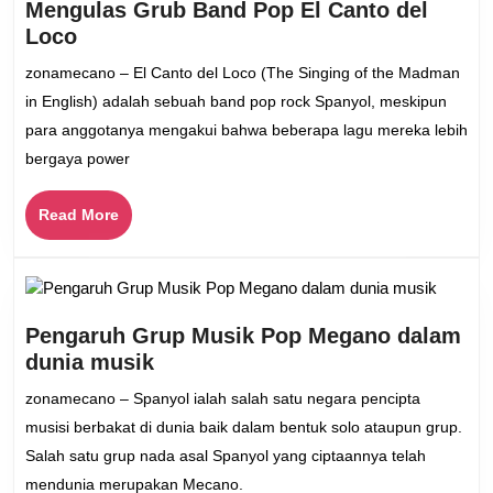
Mengulas Grub Band Pop El Canto del
Mengulas
Loco
Grub
zonamecano – El Canto del Loco (The Singing of the Madman
Band
in English) adalah sebuah band pop rock Spanyol, meskipun
Pop
para anggotanya mengakui bahwa beberapa lagu mereka lebih
El
bergaya power
Canto
del
Read
Read More
Loco
More
Pengaruh Grup Musik Pop Megano dalam
Pengaruh
dunia musik
Grup
zonamecano – Spanyol ialah salah satu negara pencipta
Musik
musisi berbakat di dunia baik dalam bentuk solo ataupun grup.
Pop
Salah satu grup nada asal Spanyol yang ciptaannya telah
Megano
mendunia merupakan Mecano.