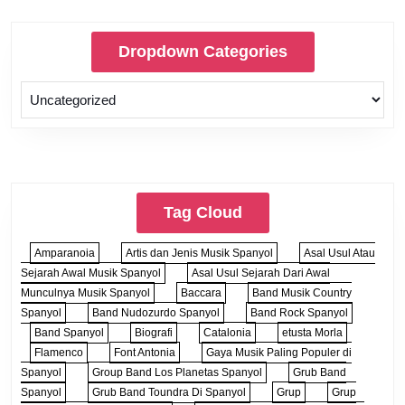
Dropdown Categories
Tag Cloud
Amparanoia
Artis dan Jenis Musik Spanyol
Asal Usul Atau
Sejarah Awal Musik Spanyol
Asal Usul Sejarah Dari Awal
Munculnya Musik Spanyol
Baccara
Band Musik Country
Spanyol
Band Nudozurdo Spanyol
Band Rock Spanyol
Band Spanyol
Biografi
Catalonia
etusta Morla
Flamenco
Font Antonia
Gaya Musik Paling Populer di
Spanyol
Group Band Los Planetas Spanyol
Grub Band
Spanyol
Grub Band Toundra Di Spanyol
Grup
Grup