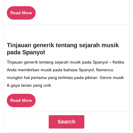
dalam
dunia
Read
Read More
musik
More
Tinjauan generik tentang sejarah musik
Tinjauan
pada Spanyol
generik
Tinjauan generik tentang sejarah musik pada Spanyol – Ketika
tentang
Anda memikirkan musik pada bahasa Spanyol, flamenco
sejarah
mungkin hal pertama yang terlintas pada pikiran. Genre musik
musik
& gaya tarian yang unik
pada
Spanyol
Read
Read More
More
Search