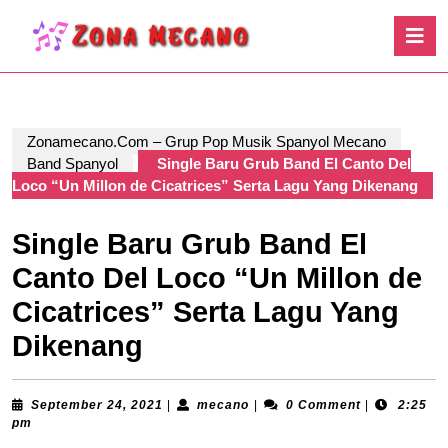
Skip
O
to
B
content
Skip
to
content
Zonamecano.Com – Grup Pop Musik Spanyol Mecano
Band Spanyol
Single Baru Grub Band El Canto Del
Loco “Un Millon de Cicatrices” Serta Lagu Yang Dikenang
Single Baru Grub Band El
Canto Del Loco “Un Millon de
Cicatrices” Serta Lagu Yang
Dikenang
September
mecano
September 24, 2021
|
mecano
|
0 Comment
|
2:25
24,
pm
2021