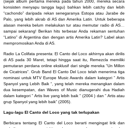
(sejak album pertama mereka pada tahun 2000, mereka secara
konsisten menyapu tangga lagu) bahkan lebih catchy dan lebih
“cachondo” daripada rekan senegaranya Estopa atau Jarabe de
Palo, yang lebih akrab di AS dan Amerika Latin. Untuk beberapa
alasan mereka belum melakukan tur atau memutar radio di AS…
sampai sekarang! Berikan hits terbesar Anda rekaman sentuhan
“Latino” di Argentina dan dengan artis Amerika Latin? Label akan
mempromosikan Anda di AS.
Radio La Colifata presenta: El Canto del Loco akhirnya akan dirilis
di AS pada 30 Maret, tetapi hingga saat itu, Remezcla memiliki
pemutaran perdana online eksklusif dari single mereka “Un Millon
de Cicatrices”. Grub Band El Canto Del Loco telah menerima tiga
nominasi untuk MTV Europe Music Awards dalam kategori ” Artis
Spanyol yang Lebih Baik “, yang telah mereka menangkan dalam
dua kesempatan, dan Waves of Music dianugerahi dua Hadiah
dalam kategori ” Artis live yang lebih baik ” (2004 ) dan ” Artis atau
grup Spanyol yang lebih baik” (2005).
Lagu-lagu El Canto del Loco yang tak terlupakan
Berbicara tentang El Canto del Loco berarti mengingat lirik dan