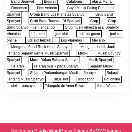
Band Spanyol
Biografi
Catalonia
etusta Morla
Flamenco
Font Antonia
Gaya Musik Paling Populer di
Spanyol
Group Band Los Planetas Spanyol
Grub Band
Spanyol
Grub Band Toundra Di Spanyol
Grup
Grup
Band Spanyol Fuel Fandango
Grup musik orkestra asal Spanyol
Vinculos
Informasi
judi slot
judi slot gacor
judi slot
online
judi slot terbaik
Los Planetas
Mecano
Mengenal Band Rock Hinds Spanyol
Mengulas Lebih Jauh
Tentang Sejarah genre Musik Spanyol
Musik
Musik Country
Spanyol
Musik Dalam Bahasa Spanyol
Musik Spanyol
Sejarah
sejarah musik pada Spanyol
Sejarah Musik
Spanyol
Sejarah Perkembangan Musik di Spanyol
Sejarah
Tentang Musik Spanyol
situs slot
slot gacor
slot online
slot terpercaya
Triangulo de Amor Bizarro
Vokal Wanita
Recording Studio WordPress Theme
By VWThemes