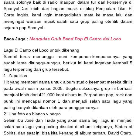
suara solonya baik di radio maupun dalam tur dan konsernya di
Spanyol.Dari lebih dari bagian musik di blog Penjualan Tiket El
Corte Inglés, kami ingin mengedipkan mata ke masa lalu dan
mengingat warisan musik salah satu grup paling otentik dalam
sejarah pop Spanyol.
Baca Juga :
Mengulas Grub Band Pop El Canto del Loco
Lagu El Canto del Loco untuk dikenang
Sambil terus menunggu reuni komponen-komponennya yang
sudah lama ditunggu-tunggu, berikut ini kami ingatkan kembali 5
lagu terpenting dari grup tersebut.
1. Zapatillas
Hit yang memberi nama untuk album studio keempat mereka dirilis
pada awal musim panas 2005. Begitu suksesnya grup ini berhasil
menjual lebih dari 421.000 kopi album ini.Perpaduan pop, rock dan
punk ini mencapai nomor 1 dan menjadi salah satu lagu yang
paling banyak ditarikan oleh para penggemarnya.
2. Una foto en blanco y negro
Selain ibu José dan Tiada yang akan sama lagi, lagu ini menjadi
salah satu lagu yang paling disukai di album ketiganya, States of
Spirits, dan saat ini bisa kita kenang di album terbaru David Otero.