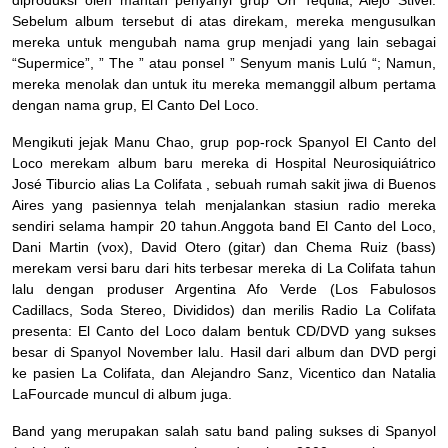
diproduksi oleh mantan penyanyi grup On Tequila, Alejo Stivel.
Sebelum album tersebut di atas direkam, mereka mengusulkan
mereka untuk mengubah nama grup menjadi yang lain sebagai
“Supermice”, ” The ” atau ponsel ” Senyum manis Lulú “; Namun,
mereka menolak dan untuk itu mereka memanggil album pertama
dengan nama grup, El Canto Del Loco.
Mengikuti jejak Manu Chao, grup pop-rock Spanyol El Canto del
Loco merekam album baru mereka di Hospital Neurosiquiátrico
José Tiburcio alias La Colifata , sebuah rumah sakit jiwa di Buenos
Aires yang pasiennya telah menjalankan stasiun radio mereka
sendiri selama hampir 20 tahun.Anggota band El Canto del Loco,
Dani Martin (vox), David Otero (gitar) dan Chema Ruiz (bass)
merekam versi baru dari hits terbesar mereka di La Colifata tahun
lalu dengan produser Argentina Afo Verde (Los Fabulosos
Cadillacs, Soda Stereo, Divididos) dan merilis Radio La Colifata
presenta: El Canto del Loco dalam bentuk CD/DVD yang sukses
besar di Spanyol November lalu. Hasil dari album dan DVD pergi
ke pasien La Colifata, dan Alejandro Sanz, Vicentico dan Natalia
LaFourcade muncul di album juga.
Band yang merupakan salah satu band paling sukses di Spanyol