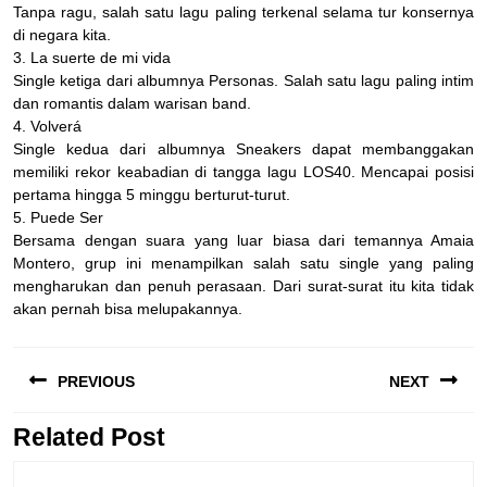
Tanpa ragu, salah satu lagu paling terkenal selama tur konsernya
di negara kita.
3. La suerte de mi vida
Single ketiga dari albumnya Personas. Salah satu lagu paling intim
dan romantis dalam warisan band.
4. Volverá
Single kedua dari albumnya Sneakers dapat membanggakan
memiliki rekor keabadian di tangga lagu LOS40. Mencapai posisi
pertama hingga 5 minggu berturut-turut.
5. Puede Ser
Bersama dengan suara yang luar biasa dari temannya Amaia
Montero, grup ini menampilkan salah satu single yang paling
mengharukan dan penuh perasaan. Dari surat-surat itu kita tidak
akan pernah bisa melupakannya.
Navigasi
PREVIOUS
NEXT
pos
Related Post
Previous
Next
post:
post: