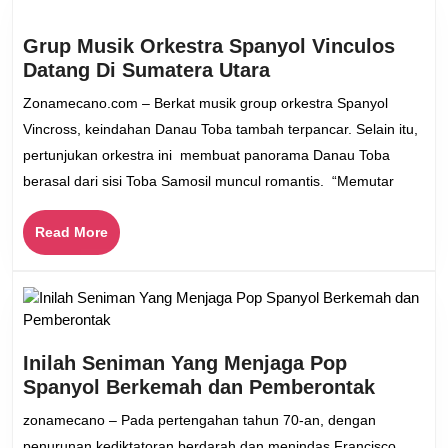
Grup Musik Orkestra Spanyol Vinculos
Grup
Datang Di Sumatera Utara
Musik
Zonamecano.com – Berkat musik group orkestra Spanyol
Orkestra
Vincross, keindahan Danau Toba tambah terpancar. Selain itu,
Spanyol
pertunjukan orkestra ini membuat panorama Danau Toba
Vinculos
berasal dari sisi Toba Samosil muncul romantis. “Memutar
Datang
Di
Read
Read More
Sumatera
More
Utara
Inilah Seniman Yang Menjaga Pop
Inilah
Spanyol Berkemah dan Pemberontak
Senima
zonamecano – Pada pertengahan tahun 70-an, dengan
Yang
penurunan kediktatoran berdarah dan menindas Francisco