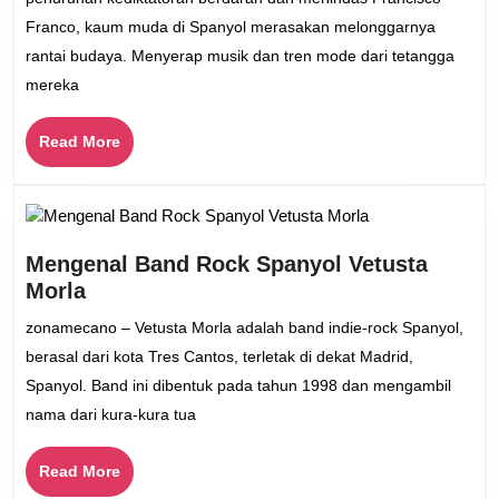
Menjag
Franco, kaum muda di Spanyol merasakan melonggarnya
Pop
rantai budaya. Menyerap musik dan tren mode dari tetangga
Spanyo
mereka
Berkem
dan
Read
Read More
Pember
More
Mengenal Band Rock Spanyol Vetusta
Mengenal
Morla
Band
zonamecano – Vetusta Morla adalah band indie-rock Spanyol,
Rock
berasal dari kota Tres Cantos, terletak di dekat Madrid,
Spanyol
Spanyol. Band ini dibentuk pada tahun 1998 dan mengambil
Vetusta
nama dari kura-kura tua
Morla
Read
Read More
More