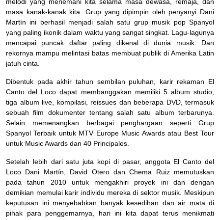
melodi yang menemani kita selama masa dewasa, remaja, dan
masa kanak-kanak kita. Grup yang dipimpin oleh penyanyi Dani
Martín ini berhasil menjadi salah satu grup musik pop Spanyol
yang paling ikonik dalam waktu yang sangat singkat. Lagu-lagunya
mencapai puncak daftar paling dikenal di dunia musik. Dan
rekornya mampu melintasi batas membuat publik di Amerika Latin
jatuh cinta.
Dibentuk pada akhir tahun sembilan puluhan, karir rekaman El
Canto del Loco dapat membanggakan memiliki 5 album studio,
tiga album live, kompilasi, reissues dan beberapa DVD, termasuk
sebuah film dokumenter tentang salah satu album terbarunya.
Selain memenangkan berbagai penghargaan seperti Grup
Spanyol Terbaik untuk MTV Europe Music Awards atau Best Tour
untuk Music Awards dan 40 Principales.
Setelah lebih dari satu juta kopi di pasar, anggota El Canto del
Loco Dani Martín, David Otero dan Chema Ruiz memutuskan
pada tahun 2010 untuk mengakhiri proyek ini dan dengan
demikian memulai karir individu mereka di sektor musik. Meskipun
keputusan ini menyebabkan banyak kesedihan dan air mata di
pihak para penggemarnya, hari ini kita dapat terus menikmati