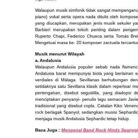
Walaupun musik simfonik tidak sangat mempengaruhi 
piano) vokal serta opera nada ditulis oleh kompose
yang diucapkan, merupakan jenis musik sekuler y
Barbieri merupakan tokoh penting dalam penge
Ruperto Chapi, Federico Chueca serta Tomás Bre
Mengetuai masa ke- 20 komposer zarzuela tercantu
Musik menurut Wilayah
a. Andalusia
Walaupun Andalusia populer sebab nada flamenco,
Andalusia barat mempunyai biola yang berlainan se
verdiales di Málaga. Sevillanas berhubungan d
setidaknya satu Sevillana klasik dalam repertoar 
pertengahan, disebut seguidilla, yang diadopsi
menciptakan penyanyi- penulis lagu semacam Javie
tradisional yang disebut copla. Catalan Kiko Vene
rock berlagak Spanyol, sedangkan musisi Sephard
menjaga musik Andalusia Sephardic tetap hidup.
Baca Juga :
Mengenal Band Rock Hinds Spanyo