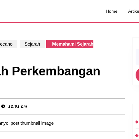
Home
Artike
Mecano
Sejarah
Memahami Sejarah
S
fo
ah Perkembangan
12:01 pm