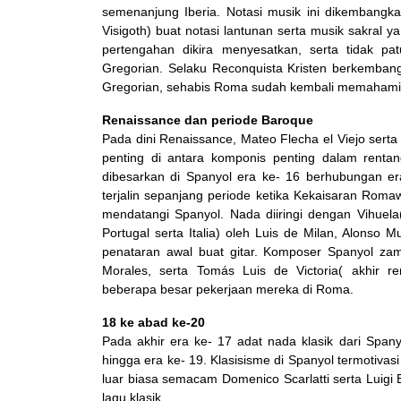
semenanjung Iberia. Notasi musik ini dikembangk
Visigoth) buat notasi lantunan serta musik sakral ya
pertengahan dikira menyesatkan, serta tidak 
Gregorian. Selaku Reconquista Kristen berkembang
Gregorian, sehabis Roma sudah kembali memahami g
Renaissance dan periode Baroque
Pada dini Renaissance, Mateo Flecha el Viejo sert
penting di antara komponis penting dalam rentan
dibesarkan di Spanyol era ke- 16 berhubungan e
terjalin sepanjang periode ketika Kekaisaran Roma
mendatangi Spanyol. Nada diiringi dengan Vihuela(
Portugal serta Italia) oleh Luis de Milan, Alonso
penataran awal buat gitar. Komposer Spanyol zam
Morales, serta Tomás Luis de Victoria( akhir 
beberapa besar pekerjaan mereka di Roma.
18 ke abad ke-20
Pada akhir era ke- 17 adat nada klasik dari Span
hingga era ke- 19. Klasisisme di Spanyol termotivasi
luar biasa semacam Domenico Scarlatti serta Luigi
lagu klasik.