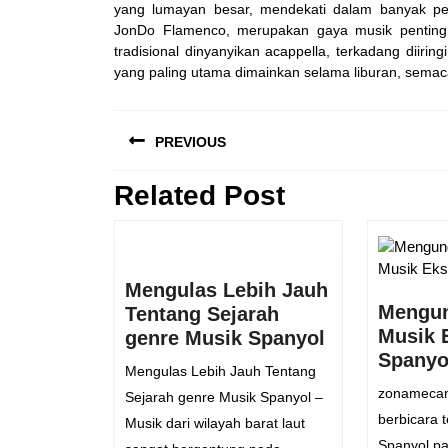
yang lumayan besar, mendekati dalam banyak peri
JonDo Flamenco, merupakan gaya musik penting 
tradisional dinyanyikan acappella, terkadang diirin
yang paling utama dimainkan selama liburan, semac
Navigasi
PREVIOUS
pos
Related Post
Previous
post:
Mengulas Lebih Jauh
Mengun
Tentang Sejarah
Musik 
Mengulas
genre Musik Spanyol
Spanyo
Lebih
Mengulas Lebih Jauh Tentang
Jauh
zonamecan
Sejarah genre Musik Spanyol –
Tentang
berbicara 
Musik dari wilayah barat laut
Sejarah
Spanyol p