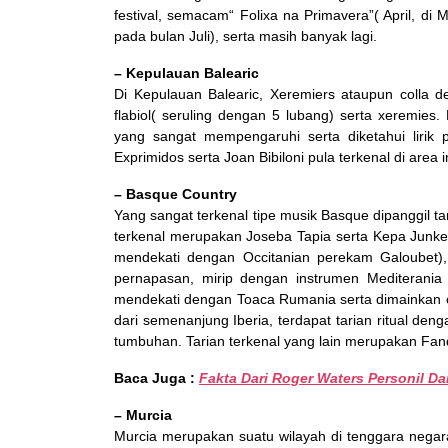
festival, semacam“ Folixa na Primavera”( April, di Mie
pada bulan Juli), serta masih banyak lagi.
– Kepulauan Balearic
Di Kepulauan Balearic, Xeremiers ataupun colla de
flabiol( seruling dengan 5 lubang) serta xeremie
yang sangat mempengaruhi serta diketahui lirik p
Exprimidos serta Joan Bibiloni pula terkenal di area in
– Basque Country
Yang sangat terkenal tipe musik Basque dipanggil tar
terkenal merupakan Joseba Tapia serta Kepa Junker
mendekati dengan Occitanian perekam Galoubet),
pernapasan, mirip dengan instrumen Mediterania
mendekati dengan Toaca Rumania serta dimainkan 
dari semenanjung Iberia, terdapat tarian ritual de
tumbuhan. Tarian terkenal yang lain merupakan Fanda
Baca Juga :
Fakta Dari Roger Waters Personil Da
– Murcia
Murcia merupakan suatu wilayah di tenggara negara