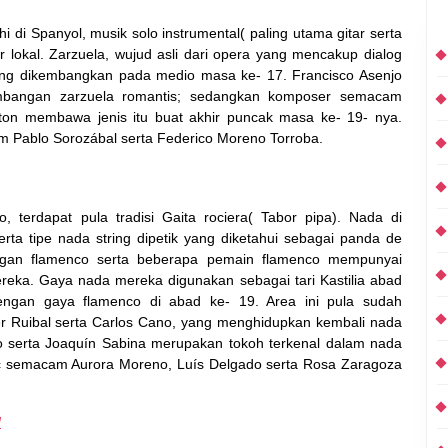
di Spanyol, musik solo instrumental( paling utama gitar serta
r lokal. Zarzuela, wujud asli dari opera yang mencakup dialog
ang dikembangkan pada medio masa ke- 17. Francisco Asenjo
mbangan zarzuela romantis; sedangkan komposer semacam
ton membawa jenis itu buat akhir puncak masa ke- 19- nya.
m Pablo Sorozábal serta Federico Moreno Torroba.
 terdapat pula tradisi Gaita rociera( Tabor pipa). Nada di
rta tipe nada string dipetik yang diketahui sebagai panda de
engan flamenco serta beberapa pemain flamenco mempunyai
mereka. Gaya nada mereka digunakan sebagai tari Kastilia abad
 dengan gaya flamenco di abad ke- 19. Area ini pula sudah
r Ruibal serta Carlos Cano, yang menghidupkan kembali nada
no serta Joaquín Sabina merupakan tokoh terkenal dalam nada
ic semacam Aurora Moreno, Luís Delgado serta Rosa Zaragoza
l