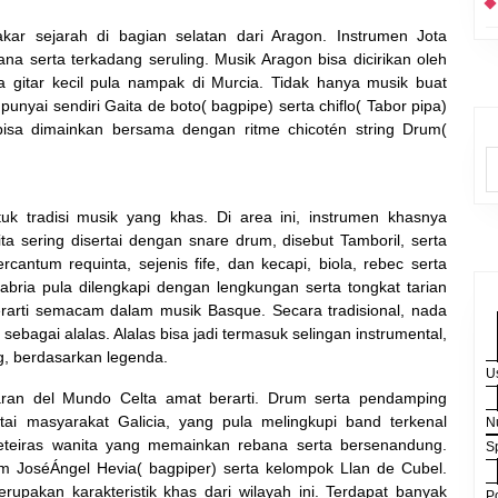
akar sejarah di bagian selatan dari Aragon. Instrumen Jota
ana serta terkadang seruling. Musik Aragon bisa dicirikan oleh
ewa gitar kecil pula nampak di Murcia. Tidak hanya musik buat
unyai sendiri Gaita de boto( bagpipe) serta chiflo( Tabor pipa)
isa dimainkan bersama dengan ritme chicotén string Drum(
k tradisi musik yang khas. Di area ini, instrumen khasnya
a sering disertai dengan snare drum, disebut Tamboril, serta
rcantum requinta, sejenis fife, dan kecapi, biola, rebec serta
ria pula dilengkapi dengan lengkungan serta tongkat tarian
erarti semacam dalam musik Basque. Secara tradisional, nada
sebagai alalas. Alalas bisa jadi termasuk selingan instrumental,
g, berdasarkan legenda.
U
laran del Mundo Celta amat berarti. Drum serta pendamping
ai masyarakat Galicia, yang pula melingkupi band terkenal
N
reteiras wanita yang memainkan rebana serta bersenandung.
S
m JoséÁngel Hevia( bagpiper) serta kelompok Llan de Cubel.
pakan karakteristik khas dari wilayah ini. Terdapat banyak
P