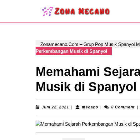
Skip
to
content
Skip
to
content
Zonamecano.Com – Grup Pop Musik Spanyol 
Perkembangan Musik di Spanyol
Memahami Sejar
Musik di Spanyol
Juni
mecano
Juni 22, 2021
|
mecano
|
0 Comment
|
22,
2021