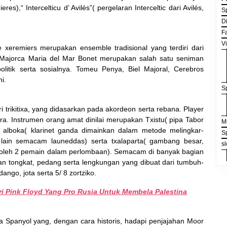
res),“ Intercelticu d’ Avilés”( pergelaran Interceltic dari Avilés,
S
D
F
V
 xeremiers merupakan ensemble tradisional yang terdiri dari
s. Majorca Maria del Mar Bonet merupakan salah satu seniman
olitik serta sosialnya. Tomeu Penya, Biel Majoral, Cerebros
i.
S
i trikitixa, yang didasarkan pada akordeon serta rebana. Player
a. Instrumen orang amat dinilai merupakan Txistu( pipa Tabor
M
 alboka( klarinet ganda dimainkan dalam metode melingkar-
S
 lain semacam launeddas) serta txalaparta( gambang besar,
sl
oleh 2 pemain dalam perlombaan). Semacam di banyak bagian
ngan tongkat, pedang serta lengkungan yang dibuat dari tumbuh-
ngo, jota serta 5/ 8 zortziko.
ri Pink Floyd Yang Pro Rusia Untuk Membela Palestina
 Spanyol yang, dengan cara historis, hadapi penjajahan Moor