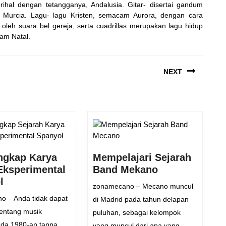
hal dengan tetangganya, Andalusia. Gitar- disertai gandum
Murcia. Lagu- lagu Kristen, semacam Aurora, dengan cara
gi oleh suara bel gereja, serta cuadrillas merupakan lagu hidup
am Natal.
NEXT
Next
post:
gkap Karya
Mempelajari Sejarah
Mempelajari
Eksperimental
Band Mekano
Mengungkap
Sejarah
l
zonamecano – Mecano muncul
Karya
Band
o – Anda tidak dapat
di Madrid pada tahun delapan
Musik
Mekano
tentang musik
puluhan, sebagai kelompok
Eksperimental
ada 1980-an tanpa
yang muncul dari apa yang