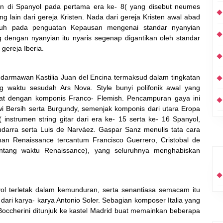
an di Spanyol pada pertama era ke- 8( yang disebut neumes
ng lain dari gereja Kristen. Nada dari gereja Kristen awal abad
patuh pada penguatan Kepausan mengenai standar nyanyian
 dengan nyanyian itu nyaris segenap digantikan oleh standar
ereja Iberia.
a darmawan Kastilia Juan del Encina termaksud dalam tingkatan
g waktu sesudah Ars Nova. Style bunyi polifonik awal yang
rat dengan komponis Franco- Flemish. Pencampuran gaya ini
wi Bersih serta Burgundy, semenjak komponis dari utara Eropa
 instrumen string gitar dari era ke- 15 serta ke- 16 Spanyol,
 Mudarra serta Luis de Narváez. Gaspar Sanz menulis tata cara
an Renaissance tercantum Francisco Guerrero, Cristobal de
rentang waktu Renaissance), yang seluruhnya menghabiskan
yol terletak dalam kemunduran, serta senantiasa semacam itu
 dari karya- karya Antonio Soler. Sebagian komposer Italia yang
 Boccherini ditunjuk ke kastel Madrid buat memainkan beberapa