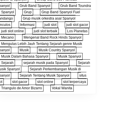
panyol
Grub Band Spanyol
Grub Band Toundra
i Spanyol
Grup
Grup Band Spanyol Fuel
andango
Grup musik orkestra asal Spanyol
inculos
Informasi
judi slot
judi slot gacor
judi slot online
judi slot terbaik
Los Planetas
Mecano
Mengenal Band Rock Hinds Spanyol
Mengulas Lebih Jauh Tentang Sejarah genre Musik
panyol
Musik
Musik Country Spanyol
Musik Dalam Bahasa Spanyol
Musik Spanyol
Sejarah
sejarah musik pada Spanyol
Sejarah
usik Spanyol
Sejarah Perkembangan Musik di
panyol
Sejarah Tentang Musik Spanyol
situs
ot
slot gacor
slot online
slot terpercaya
Triangulo de Amor Bizarro
Vokal Wanita