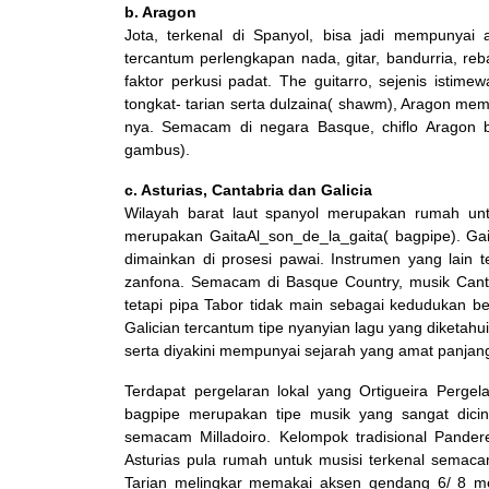
b. Aragon
Jota, terkenal di Spanyol, bisa jadi mempunyai 
tercantum perlengkapan nada, gitar, bandurria, reb
faktor perkusi padat. The guitarro, sejenis istim
tongkat- tarian serta dulzaina( shawm), Aragon memp
nya. Semacam di negara Basque, chiflo Aragon b
gambus).
c. Asturias, Cantabria dan Galicia
Wilayah barat laut spanyol merupakan rumah untu
merupakan GaitaAl_son_de_la_gaita( bagpipe). Gait
dimainkan di prosesi pawai. Instrumen yang lain te
zanfona. Semacam di Basque Country, musik Cantab
tetapi pipa Tabor tidak main sebagai kedudukan b
Galician tercantum tipe nyanyian lagu yang diketahui 
serta diyakini mempunyai sejarah yang amat panjan
Terdapat pergelaran lokal yang Ortigueira Perge
bagpipe merupakan tipe musik yang sangat dicint
semacam Milladoiro. Kelompok tradisional Pande
Asturias pula rumah untuk musisi terkenal semaca
Tarian melingkar memakai aksen gendang 6/ 8 meru