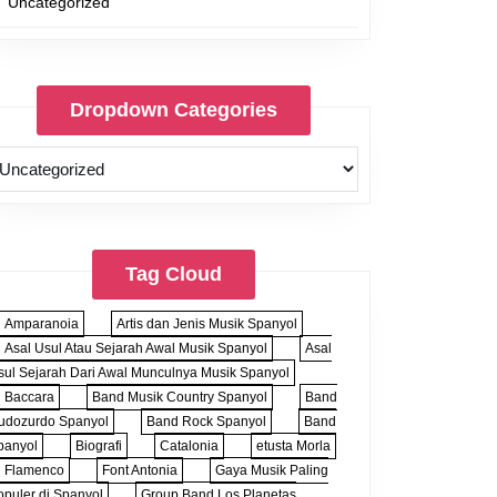
Uncategorized
Dropdown Categories
Tag Cloud
Amparanoia
Artis dan Jenis Musik Spanyol
Asal Usul Atau Sejarah Awal Musik Spanyol
Asal
sul Sejarah Dari Awal Munculnya Musik Spanyol
Baccara
Band Musik Country Spanyol
Band
udozurdo Spanyol
Band Rock Spanyol
Band
panyol
Biografi
Catalonia
etusta Morla
Flamenco
Font Antonia
Gaya Musik Paling
opuler di Spanyol
Group Band Los Planetas